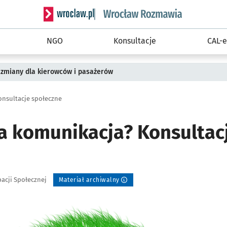
Serwis informacyjny wroclaw.pl podserwis: Rozm
NGO
Konsultacje
CAL-e
 zmiany dla kierowców i pasażerów
nsultacje społeczne
a komunikacja? Konsultac
pacji Społecznej
Materiał archiwalny