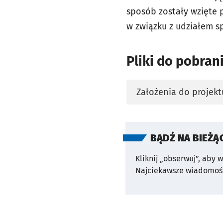
sposób zostały wzięte 
w związku z udziałem s
Pliki do pobran
Założenia do projek
otworzy się w nowej 
BĄDŹ NA BIEŻĄ
Kliknij „obserwuj”, aby 
Najciekawsze wiadomośc