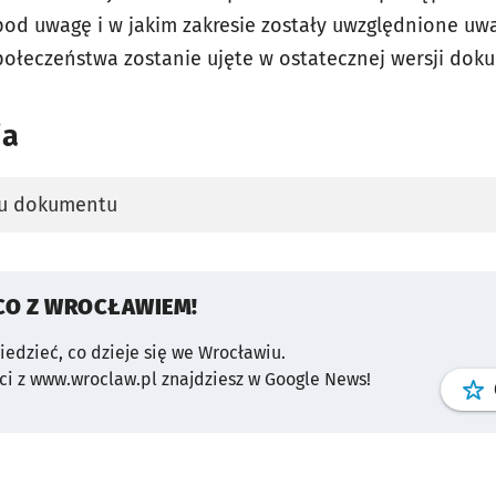
pod uwagę i w jakim zakresie zostały uwzględnione uwa
połeczeństwa zostanie ujęte w ostatecznej wersji dok
ia
tu dokumentu
karcie
CO Z WROCŁAWIEM!
wiedzieć, co dzieje się we Wrocławiu.
i z www.wroclaw.pl znajdziesz w Google News!