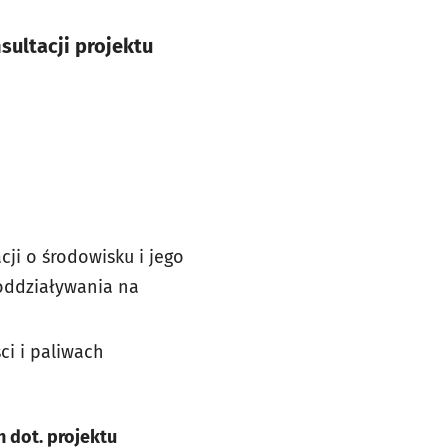
ultacji projektu
cji o środowisku i jego
oddziaływania na
ści i paliwach
h dot. projektu