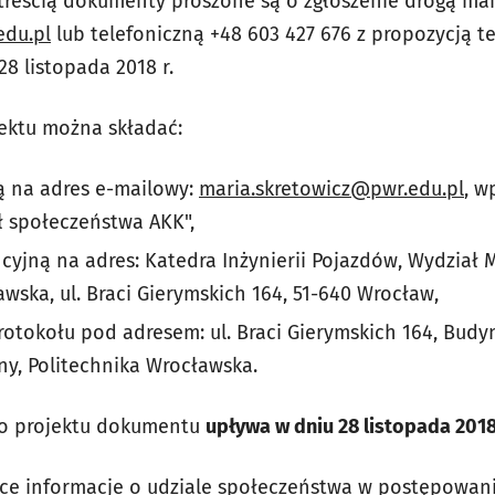
reścią dokumenty proszone są o zgłoszenie drogą mai
edu.pl
lub telefoniczną +48 603 427 676 z propozycją t
8 listopada 2018 r.
jektu można składać:
ą na adres e-mailowy:
maria.skretowicz@pwr.edu.pl
, w
 społeczeństwa AKK",
yjną na adres: Katedra Inżynierii Pojazdów, Wydział 
wska, ul. Braci Gierymskich 164, 51-640 Wrocław,
otokołu pod adresem: ul. Braci Gierymskich 164, Budyne
y, Politechnika Wrocławska.
o projektu dokumentu
upływa w dniu 28 listopada 2018 
ce informacje o udziale społeczeństwa w postępowaniu