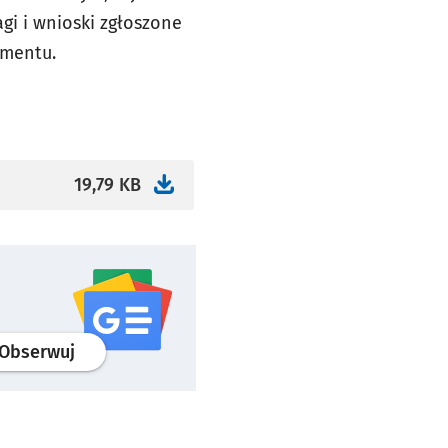
gi i wnioski zgłoszone
umentu.
19,79 KB
profil
google news
serwisu wroclaw.pl
Obserwuj