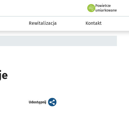
Powietrze
we Wrocławiu
awia
umiarkowane
Rewitalizacja
Kontakt
je
artykuł
Udostępnij