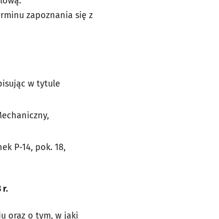
lową:
erminu zapoznania się z
pisując w tytule
Mechaniczny,
k P-14, pok. 18,
r.
 oraz o tym, w jaki