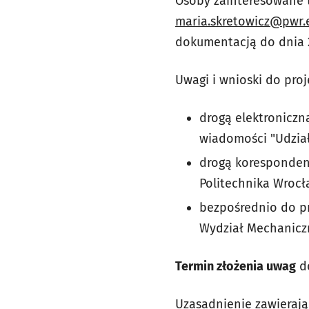
Osoby zainteresowane t
maria.skretowicz@pwr.
dokumentacją do dnia 2
Uwagi i wnioski do pro
drogą elektroniczn
wiadomości "Udział
drogą korespondenc
Politechnika Wrocła
bezpośrednio do pr
Wydział Mechaniczn
Termin złożenia uwag
d
Uzasadnienie zawierają