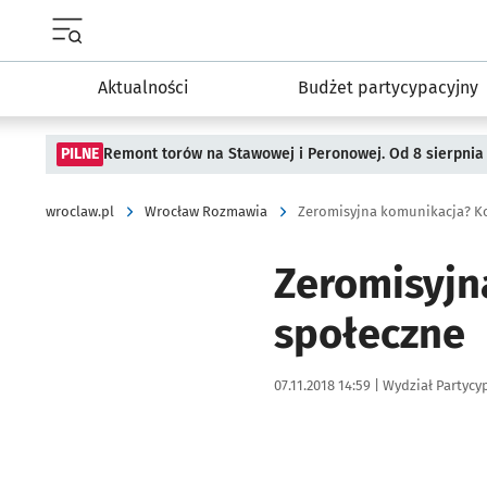
Menu główne portalu wroclaw.pl
Aktualności
Budżet partycypacyjny
PILNE
Remont torów na Stawowej i Peronowej. Od 8 sierpnia
wroclaw.pl
Wrocław Rozmawia
Zeromisyjna komunikacja? Ko
Zeromisyjn
społeczne
Data publikacji:
Autor:
07.11.2018 14:59 |
Wydział Partycy
Kliknij, aby powiększyć