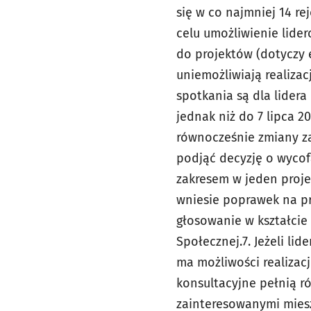
się w co najmniej 14 r
celu umożliwienie lide
do projektów (dotycz
uniemożliwiają realizac
spotkania są dla lider
jednak niż do 7 lipca 201
równocześnie zmiany z
podjąć decyzję o wycof
zakresem w jeden proje
wniesie poprawek na
p
głosowanie w kształcie
Społecznej.
7. Jeżeli li
ma
możliwości realizac
konsultacyjne pełnią ró
zainteresowanymi mies