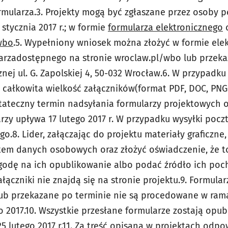
rmularza.
3. Projekty mogą być zgłaszane przez osoby p
stycznia 2017 r.; w formie
formularza elektronicznego
wbo
.
5. Wypełniony wniosek można złożyć w formie elek
arza
dostępnego na stronie wroclaw.pl/wbo lub przekaz
cznej
ul. G. Zapolskiej 4, 50-032 Wrocław.
6. W przypadku
j całkowita wielkość załączników
(format PDF, DOC, PNG
stateczny termin nadsyłania formularzy projektowych o
arzy
upływa 17 lutego 2017 r. W przypadku wysyłki poczt
go.
8. Lider, załączając do projektu materiały graficzne
ątem danych
osobowych oraz złożyć oświadczenie, że to
zgodę na ich
opublikowanie albo podać źródło ich poc
ączniki nie znajdą się
na stronie projektu.
9. Formular
b przekazane po terminie nie są procedowane
w ram
 2017.
10. Wszystkie przesłane formularze zostają opu
25 lutego
2017 r.
11. Za treść opisaną w projektach odpow