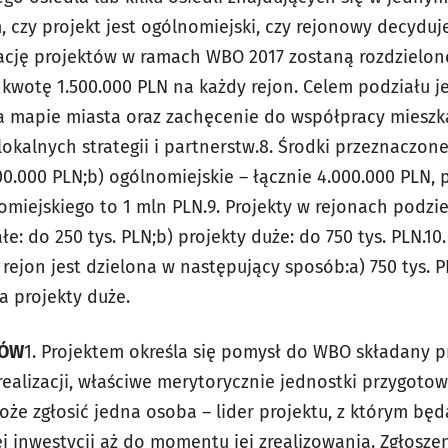
, czy projekt jest ogólnomiejski, czy rejonowy decyduje
zację projektów w ramach WBO 2017 zostaną rozdzielo
 kwotę 1.500.000 PLN na każdy rejon. Celem podziału j
na mapie miasta oraz zachęcenie do współpracy miesz
lokalnych strategii i partnerstw.
8. Środki przeznaczone
00.000 PLN;
b) ogólnomiejskie – łącznie 4.000.000 PLN,
omiejskiego to 1 mln PLN.
9. Projekty w rejonach podzi
łe: do 250 tys. PLN;
b) projekty duże: do 750 tys. PLN.
10
rejon jest dzielona w następujący sposób:
a) 750 tys. 
na projekty duże.
TÓW
1. Projektem określa się pomysł do WBO składany pr
realizacji, właściwe merytorycznie jednostki przygot
może zgłosić jedna osoba – lider projektu, z którym bę
j inwestycji aż do momentu jej zrealizowania. Zgłosze