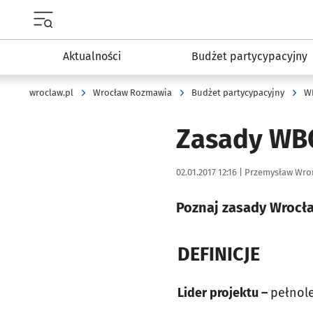
Menu główne portalu wroclaw.pl
Aktualności
Budżet partycypacyjny
wroclaw.pl
Wrocław Rozmawia
Budżet partycypacyjny
W
Zasady WB
Data publikacji:
Autor:
02.01.2017 12:16 |
Przemysław Wro
Poznaj zasady Wrocł
DEFINICJE
Lider projektu –
pełnole