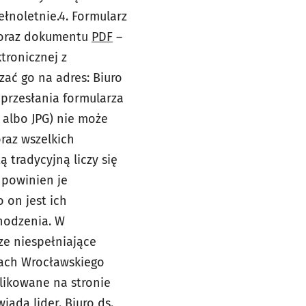
ełnoletnie.
4. Formularz
oraz
dokumentu
PDF
–
tronicznej z
ać go na adres: Biuro
 przesłania formularza
 albo JPG) nie może
raz wszelkich
ą tradycyjną liczy się
, powinien je
 on jest ich
hodzenia. W
ze niespełniające
ach Wrocławskiego
blikowane na stronie
iada lider. Biuro ds.