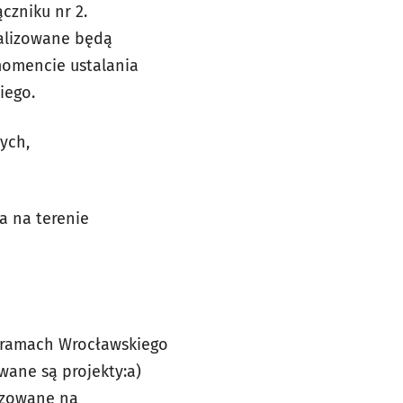
czniku nr 2.
ealizowane będą
momencie ustalania
iego.
ych,
a na terenie
w ramach Wrocławskiego
wane są projekty:
a)
lizowane na