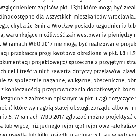
względnieniem zapisów pkt. I.3;
b) które mogą być zrea
gólnodostępne dla wszystkich mieszkańców Wrocławia.
ego, chyba że Gmina Wrocław posiada uzgodnienia lu
nia, warunkujące możliwość zainwestowania pieniędzy
. W ramach WBO 2017 nie mogą być realizowane projek
cji przekracza progi kwotowe określone w pkt. I.8 i I.9
okumentacji projektowej;
c) sprzeczne z przyjętymi str
ych cel i treść w nich zawarta dotyczy przejawów, zjaw
nie
za społecznie naganne, wulgarne, obsceniczne, obr
ię z koniecznością przeprowadzenia dodatkowych konsu
niezgodne z zakresem opisanym w pkt. I.2;
g) dotyczące
ej;
h) które wymagają stałej obsługi, zarządu albo w i
nia.
5. W ramach WBO 2017 zgłaszać można projekty:
a) 
 lub więcej niż jednego rejonu;
b) rejonowe –zlokaliz
o osiedla lub kilku osiedli
znajdujących się w jednym