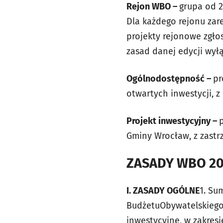
Rejon WBO –
grupa od 2
Dla
każdego rejonu zar
projekty
rejonowe zgło
zasad danej
edycji wył
Ogólnodostępność –
pr
otwartych
inwestycji, 
Projekt inwestycyjny –
Gminy
Wrocław, z zastrz
ZASADY WBO 20
I. ZASADY OGÓLNE
1. Su
Budżetu
Obywatelskiego
inwestycyjne, w zakres