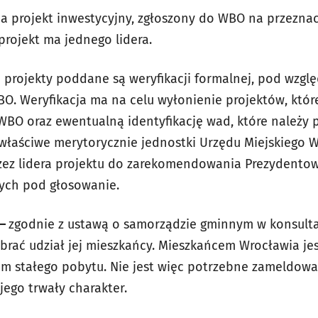
a projekt inwestycyjny, zgłoszony do WBO na przezn
projekt ma jednego lidera.
 projekty poddane są weryfikacji formalnej, pod wzg
O. Weryfikacja ma na celu wyłonienie projektów, któr
 WBO oraz ewentualną identyfikację wad, które należy 
właściwe merytorycznie jednostki Urzędu Miejskiego W
rzez lidera projektu do zarekomendowania Prezydento
ych pod głosowanie.
 –
zgodnie z ustawą o samorządzie gminnym w konsult
brać udział jej mieszkańcy. Mieszkańcem Wrocławia je
m stałego pobytu. Nie jest więc potrzebne zameldowan
jego trwały charakter.