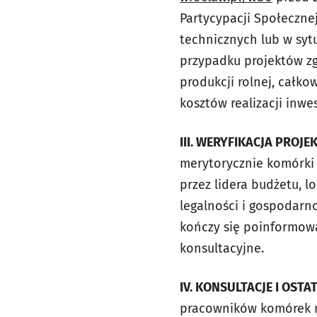
Partycypacji Społeczne
technicznych lub w syt
przypadku projektów z
produkcji rolnej, całk
kosztów
realizacji inwes
III. WERYFIKACJA PROJ
merytorycznie komórki
przez lidera budżetu, lo
legalności i gospodarno
kończy się poinformow
konsultacyjne.
IV. KONSULTACJE I OST
pracowników komórek 