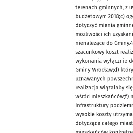
terenach
gminnych, z u
budżetowym 2018;
c) o
dotyczyć mienia gminn
możliwości ich uzyska
nienależące do Gminy.
4
szacunkowy koszt realiza
wykonania wyłącznie d
Gminy Wrocław;
d) któr
uznawanych powszech
realizacja wiązałaby s
wśród
mieszkańców;
f) 
infrastruktury podziemn
wysokie koszty utrzyma
dotyczące całego miasta
mieszkańców konkretneg