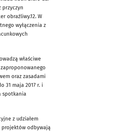
z przyczyn
er obraźliwy.
12. W
atnego wyłączenia
z
szacunkowych
rowadzą właściwe
i zaproponowanego
awem oraz zasadami
do 31 maja 2017 r. i
a spotkania
cyjne z udziałem
w projektów odbywają