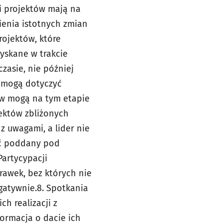
mi projektów mają na
ienia istotnych zmian
rojektów, które
zyskane w trakcie
zasie, nie później
e mogą dotyczyć
ów mogą na tym etapie
ektów zbliżonych
z uwagami, a lider nie
ać poddany pod
Partycypacji
prawek, bez których nie
gatywnie.
8. Spotkania
 ich
realizacji z
formacja o
dacie ich