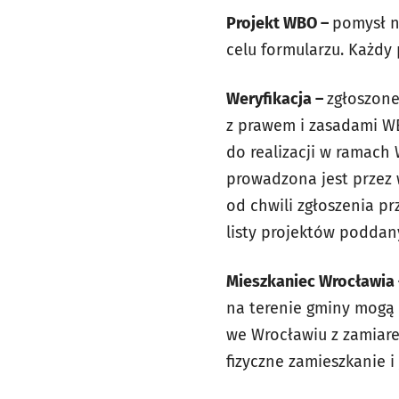
Projekt WBO –
pomysł n
celu
formularzu. Każdy 
Weryfikacja –
zgłoszone
z
prawem i zasadami WB
do
realizacji w ramach
prowadzona jest przez 
od
chwili zgłoszenia p
listy
projektów poddan
Mieszkaniec Wrocławia
na
terenie gminy mogą 
we
Wrocławiu z zamiare
fizyczne
zamieszkanie i 