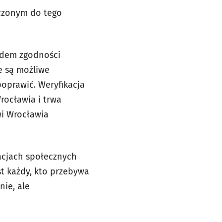
aczonym do tego
lędem zgodności
e są możliwe
poprawić. Weryfikacja
rocławia i trwa
wi Wrocławia
acjach społecznych
st każdy, kto przebywa
ie, ale