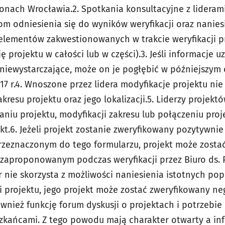
ejonach Wrocławia.
2. Spotkania konsultacyjne z lidera
rom odniesienia się
do wyników weryfikacji oraz nanies
y elementów
zakwestionowanych w trakcie weryfikacji p
ję projektu w
całości lub w części).
3. Jeśli informacje u
a niewystarczające, może on je pogłębić w
późniejszym c
7 r.
4. Wnoszone przez lidera modyfikacje projektu ni
akresu
projektu oraz jego lokalizacji.
5. Liderzy projekt
aniu projektu, modyfikacji zakresu
lub połączeniu proj
kt.
6. Jeżeli projekt zostanie zweryfikowany pozytywnie 
rzeznaczonym do tego formularzu, projekt może zost
zaproponowanym podczas weryfikacji przez Biuro ds. 
der nie skorzysta z możliwości naniesienia istotnych po
ji projektu, jego projekt może zostać zweryfikowany ne
wnież funkcję forum dyskusji o projektach i potrzebie
zkańcami. Z tego powodu mają charakter otwarty a in