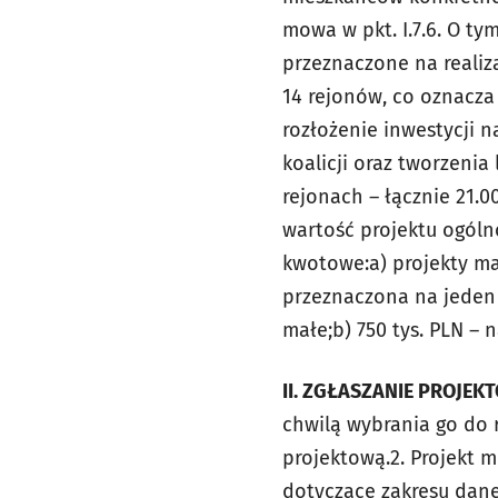
mowa w pkt. I.7.
6. O tym
przeznaczone na reali
14 rejonów, co oznacza
rozłożenie inwestycji 
koalicji oraz tworzenia 
rejonach – łącznie 21.0
wartość projektu
ogóln
kwotowe:
a) projekty ma
przeznaczona na jeden 
małe;
b) 750 tys. PLN – 
II. ZGŁASZANIE PROJEK
chwilą wybrania go do
projektową.
2. Projekt 
dotyczące
zakresu dane