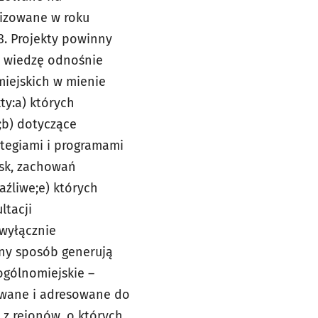
lizowane w roku
3. Projekty powinny
b
wiedzę odnośnie
miejskich w mienie
ty:
a) których
;
b) dotyczące
ategiami i programami
isk, zachowań
aźliwe;
e) których
ltacji
 wyłącznie
nny sposób generują
ogólnomiejskie –
owane i adresowane do
 z rejonów, o których