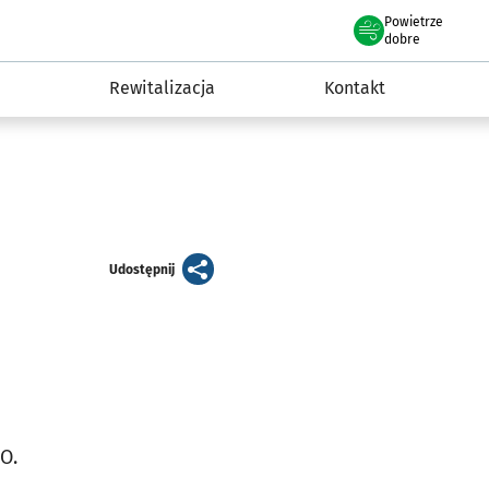
Powietrze
we Wrocławiu
awia
dobre
Rewitalizacja
Kontakt
artykuł
Udostępnij
O.