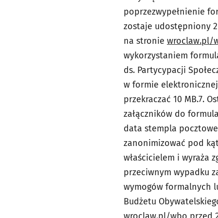
poprzez
wypełnienie fo
zostaje udostępniony 2 
na stronie
wroclaw.pl/
wykorzystaniem formul
ds. Partycypacji Społe
w formie elektroniczne
przekraczać 10 MB.
7. O
załączników do formul
data stempla pocztowe
zanonimizować pod k
właścicielem i wyraża 
przeciwnym wypadku zał
wymogów formalnych lu
Budżetu Obywatelskiego
wroclaw.pl/wbo
przed 