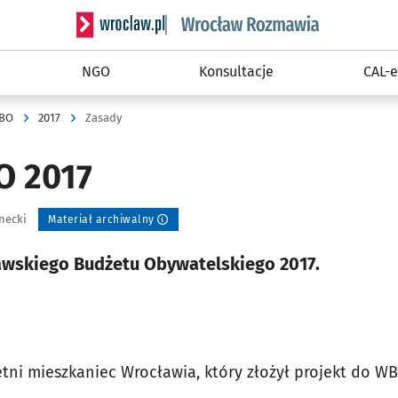
Serwis informacyjny wroclaw.pl podserwis: Rozm
NGO
Konsultacje
CAL-e
BO
2017
Zasady
O 2017
necki
Materiał archiwalny
awskiego Budżetu Obywatelskiego 2017.
tni mieszkaniec Wrocławia, który złożył projekt do WB