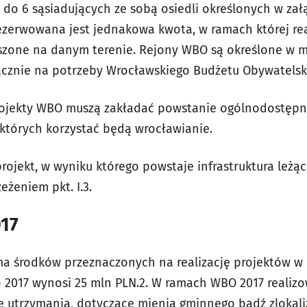
 do 6 sąsiadujących ze sobą osiedli określonych w załą
ezerwowana jest jednakowa kwota, w ramach której r
szone na danym terenie. Rejony WBO są określone w 
ącznie na potrzeby Wrocławskiego Budżetu Obywatelsk
ojekty WBO muszą zakładać powstanie ogólnodostępn
z których korzystać będą wrocławianie.
projekt, w wyniku którego powstaje infrastruktura leżąc
eżeniem pkt. I.3.
17
ma środków przeznaczonych na realizację projektów 
 2017 wynosi 25 mln PLN.
2. W ramach WBO 2017 realizo
ie utrzymania, dotyczące mienia gminnego bądź zloka