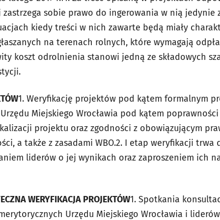
j zastrzega sobie
prawo do ingerowania w nią jedynie 
uacjach kiedy treści w nich
zawarte będą miały charakt
głaszanych na terenach rolnych, które wymagają odpł
owity koszt odrolnienia stanowi jedną ze składowych 
tycji.
EKTÓW
1. Weryfikację projektów pod kątem formalnym p
 Urzędu
Miejskiego Wrocławia pod kątem poprawnośc
kalizacji
projektu oraz zgodności z obowiązującym pr
ści, a także z
zasadami WBO.
2. I etap weryfikacji trwa 
aniem liderów o jej wynikach
oraz zaproszeniem ich n
ATECZNA WERYFIKACJA PROJEKTÓW
1. Spotkania konsulta
merytorycznych Urzędu Miejskiego
Wrocławia i lideró