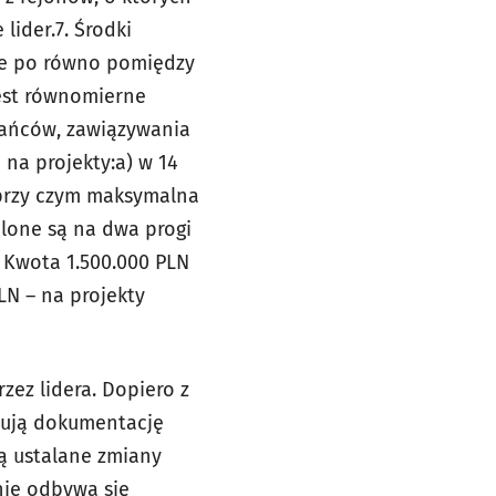
 lider.
7. Środki
ne po równo
pomiędzy
est
równomierne
kańców,
zawiązywania
 na projekty:
a) w 14
 przy czym maksymalna
elone są na dwa progi
. Kwota 1.500.000 PLN
PLN – na projekty
zez lidera. Dopiero z
owują dokumentację
dą ustalane zmiany
nie odbywa się