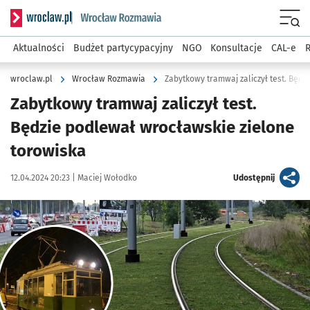
Serwis informacyjny wroclaw.pl podserwis: Rozmawia
Menu
Aktualności
Budżet partycypacyjny
NGO
Konsultacje
CAL-e
R
wroclaw.pl
Wrocław Rozmawia
Zabytkowy tramwaj zaliczył test. Będz
Zabytkowy tramwaj zaliczył test.
Będzie podlewał wrocławskie zielone
torowiska
Data publikacji:
Autor:
artykuł
12.04.2024 20:23 |
Maciej Wołodko
Udostępnij
Kliknij, aby zobaczyć galerię