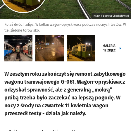
KSTM / Bartosz Chochołowski
Kolaż dwóch zdjęć. W kółku: wagon-opryskiwacz podczas nocnych testów. W
tle: zielone torowisko.
GALERIA
12
ZDJĘĆ
W zeszłym roku zakończył się remont zabytkowego
wagonu tramwajowego G-061. Wagon-opryskiwacz
odzyskał sprawność, ale z generalną „mokrą”
próbą trzeba było zaczekać na lepszą pogodę. W
nocy z środy na czwartek 11 kwietnia wagon
przeszedł testy - działa jak należy.