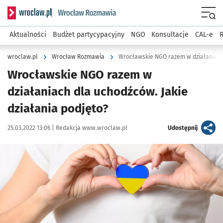
Serwis informacyjny wroclaw.pl podserwis: Rozmawia
Menu
Aktualności
Budżet partycypacyjny
NGO
Konsultacje
CAL-e
R
wroclaw.pl
Wrocław Rozmawia
Wrocławskie NGO razem w działaniach 
Wrocławskie NGO razem w
działaniach dla uchodźców. Jakie
działania podjęto?
Data publikacji:
Autor:
artykuł
25.03.2022 13:06 |
Redakcja www.wroclaw.pl
Udostępnij
Kliknij, aby powiększyć