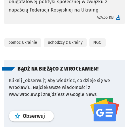
długofalowej polityki społecznej w związku z
otworzy się w nowej karcie
napaścią Federacji Rosyjskiej na Ukrainę
424,55 KB
pomoc Ukrainie
uchodźcy z Ukrainy
NGO
BĄDŹ NA BIEŻĄCO Z WROCŁAWIEM!
Kliknij „obserwuj”, aby wiedzieć, co dzieje się we
Wrocławiu.
Najciekawsze wiadomości z
www.wroclaw.pl znajdziesz w Google News!
profil
google news
serwisu wroclaw
Obserwuj