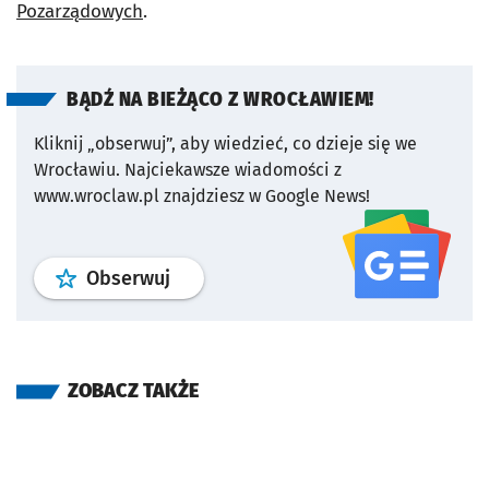
Pozarządowych
.
BĄDŹ NA BIEŻĄCO Z WROCŁAWIEM!
Kliknij „obserwuj”, aby wiedzieć, co dzieje się we
Wrocławiu.
Najciekawsze wiadomości z
www.wroclaw.pl znajdziesz w Google News!
profil
google news
serwisu wroclaw
Obserwuj
ZOBACZ TAKŻE