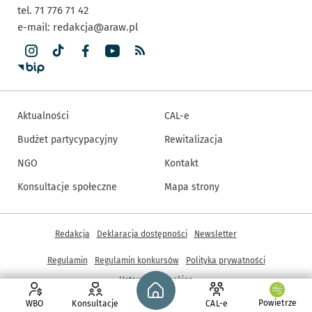
tel. 71 776 71 42
e-mail:
redakcja@araw.pl
Aktualności
CAL-e
Budżet partycypacyjny
Rewitalizacja
NGO
Kontakt
Konsultacje społeczne
Mapa strony
Inne informacje
Redakcja
Deklaracja dostępności
Newsletter
Regulamin
Regulamin konkursów
Polityka prywatności
Strona główna - wroclaw.pl
Ustawienia cookies
Powietrze
WBO
Konsultacje
CAL-e
© Copyright 2005-2026, ARAW S.A., Gmina Wrocław