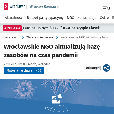
Serwis informacyjny wroclaw.pl podserwis: Rozmawia
Menu
Aktualności
Budżet partycypacyjny
NGO
Konsultacje
CAL-e
R
WROCŁAW
„Lato na Dolnym Śląsku” trwa na Wyspie Piasek
wroclaw.pl
Wrocław Rozmawia
Wrocławskie NGO aktualizują bazę za
Wrocławskie NGO aktualizują bazę
zasobów na czas pandemii
Data publikacji:
Autor:
27.10.2020 09:34 |
Maciej Wołodko
artykuł
Udostępnij
Materiał archiwalny
Kliknij, aby powiększyć