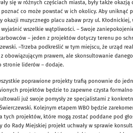
ały się w różnych częściach miasta, były także okazją
i poznać co może powstać w ich okolicy. Aby uniknąć 
zy okazji muzycznego placu zabaw przy ul. Kłodnickiej
 wyjaśnić wszelkie wątpliwości. – Swoje zaniepokojenie 
Skarbowców – jeden z projektów dotyczy terenu po schr
ewski. –Trzeba podkreślić w tym miejscu, że urząd real
e z obowiązującym prawem, ale skonsultowanie daneg
 stronie liderów – dodaje.
szystkie poprawione projekty trafią ponownie do jed
wionych projektów będzie to zapewne czysta formalnoś
ultowali już swoje pomysły ze specjalistami z konkre
j Świerczewski. Kolejnym etapem WBO będzie zarekom
a tych projektów, które mogą zostać poddane pod gło
y do Rady Miejskiej projekt uchwały w sprawie konsult