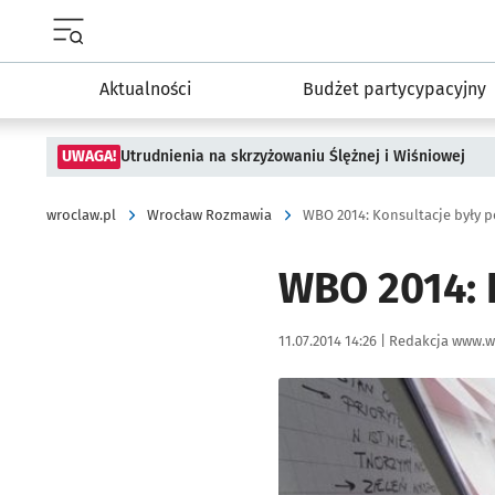
Menu główne portalu wroclaw.pl
Aktualności
Budżet partycypacyjny
UWAGA!
Utrudnienia na skrzyżowaniu Ślężnej i Wiśniowej
wroclaw.pl
Wrocław Rozmawia
WBO 2014: Konsultacje były 
WBO 2014: 
Data publikacji:
Autor:
11.07.2014 14:26 |
Redakcja www.w
Kliknij, aby powiększyć