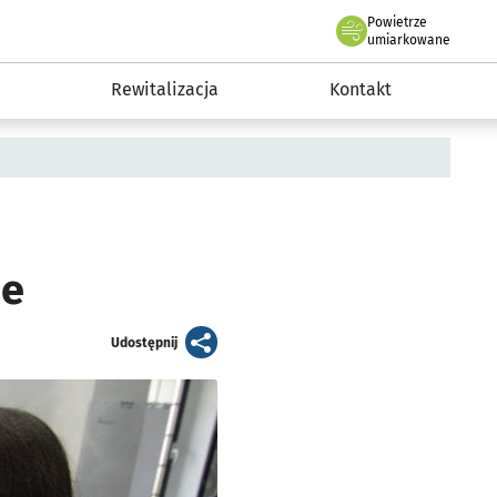
Powietrze
we Wrocławiu
awia
umiarkowane
Rewitalizacja
Kontakt
ne
artykuł
Udostępnij