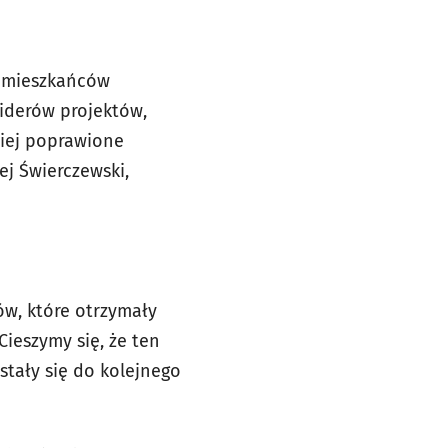
 i mieszkańców
liderów projektów,
niej poprawione
j Świerczewski,
ów, które otrzymały
ieszymy się, że ten
stały się do kolejnego