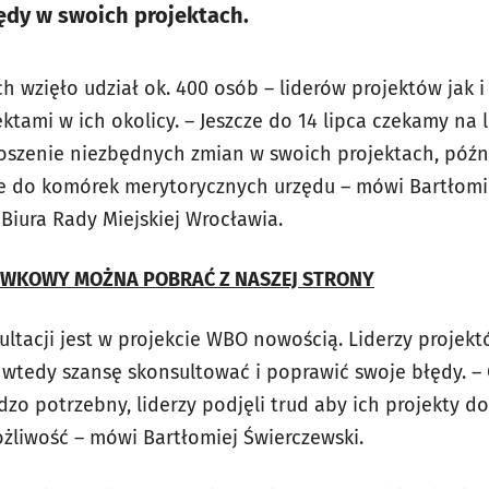
ędy w swoich projektach.
ch wzięło udział ok. 400 osób – liderów projektów jak
tami w ich okolicy. – Jeszcze do 14 lipca czekamy na 
łoszenie niezbędnych zmian w swoich projektach, póź
e do komórek merytorycznych urzędu – mówi Bartłomie
Biura Rady Miejskiej Wrocławia.
WKOWY MOŻNA POBRAĆ Z NASZEJ STRONY
ltacji jest w projekcie WBO nowością. Liderzy projekt
wtedy szansę skonsultować i poprawić swoje błędy. – C
dzo potrzebny, liderzy podjęli trud aby ich projekty do
ożliwość – mówi Bartłomiej Świerczewski.