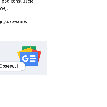
e pod konsultacje.
owej
.
ę głosowanie.
profil
google news
serwisu wroclaw.pl
Obserwuj