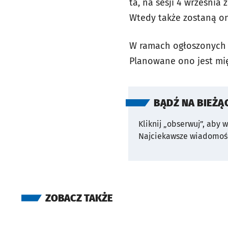
ta, na sesji 4 września
Wtedy także zostaną o
W ramach ogłoszonych p
Planowane ono jest mię
BĄDŹ NA BIEŻĄ
Kliknij „obserwuj”, aby 
Najciekawsze wiadomośc
ZOBACZ TAKŻE