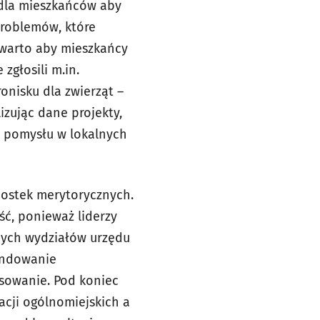
 dla mieszkańców aby
problemów, które
, warto aby mieszkańcy
zgłosili m.in.
onisku dla zwierząt –
izując dane projekty,
o pomysłu w lokalnych
nostek merytorycznych.
ć, ponieważ liderzy
tnych wydziałów urzędu
endowanie
sowanie. Pod koniec
acji ogólnomiejskich a