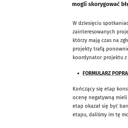
mogli skorygować bł
W dziesięciu spotkania
zainteresowanych projek
którzy mają czas na zg
projekty trafą ponowni
koordynator projektu z 
FORMULARZ POPRA
Kończący się etap konsu
ocenę negatywną mieli 
etap okazał się być bar
etapu, daliśmy im tę m