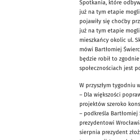
Spotkania, które odbyw
już na tym etapie mogl
pojawiły się choćby pr
już na tym etapie mogli
mieszkańcy okolic ul. 
mówi Bartłomiej Świercz
będzie robił to zgodni
społecznościach jest po
W przyszłym tygodniu w
– Dla większości popra
projektów szeroko kons
– podkreśla Bartłomie
prezydentowi Wrocławi
sierpnia prezydent złoż