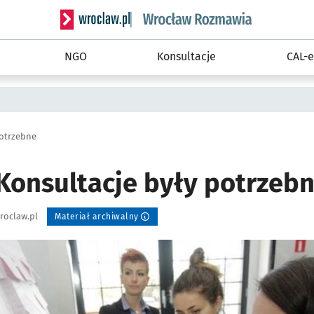
Serwis informacyjny wroclaw.pl podserwis: Rozm
NGO
Konsultacje
CAL-e
potrzebne
Konsultacje były potrzeb
roclaw.pl
Materiał archiwalny