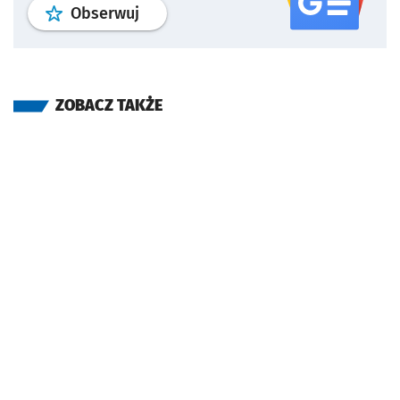
profil
google news
serwisu wroclaw
Obserwuj
ZOBACZ TAKŻE