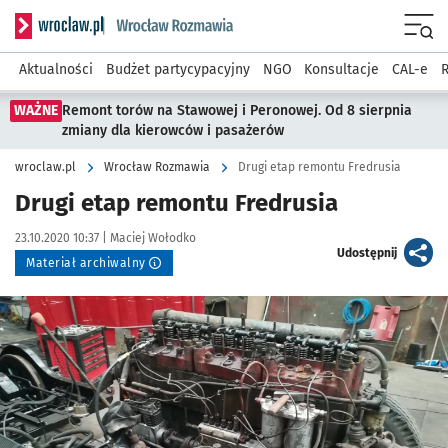
Serwis informacyjny wroclaw.pl podserwis: Rozmawia
Menu
Aktualności
Budżet partycypacyjny
NGO
Konsultacje
CAL-e
R
WAŻNE
Remont torów na Stawowej i Peronowej. Od 8 sierpnia
zmiany dla kierowców i pasażerów
wroclaw.pl
Wrocław Rozmawia
Drugi etap remontu Fredrusia
Drugi etap remontu Fredrusia
Data publikacji:
Autor:
23.10.2020 10:37 |
Maciej Wołodko
artykuł
Udostępnij
Materiał archiwalny
Kliknij, aby powiększyć