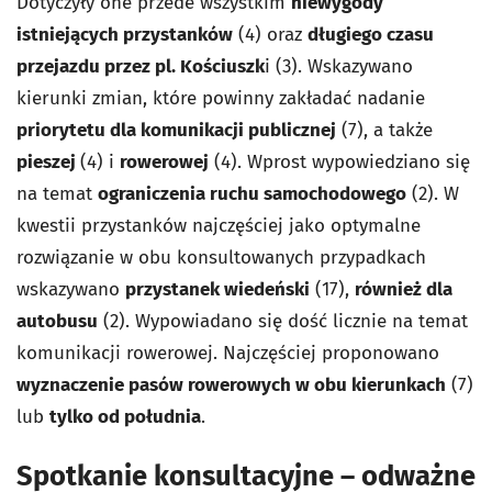
Dotyczyły one przede wszystkim
niewygody
istniejących przystanków
(4) oraz
długiego czasu
przejazdu przez pl. Kościuszk
i (3). Wskazywano
kierunki zmian, które powinny zakładać nadanie
priorytetu dla komunikacji publicznej
(7), a także
pieszej
(4) i
rowerowej
(4). Wprost wypowiedziano się
na temat
ograniczenia ruchu samochodowego
(2). W
kwestii przystanków najczęściej jako optymalne
rozwiązanie w obu konsultowanych przypadkach
wskazywano
przystanek wiedeński
(17),
również dla
autobusu
(2). Wypowiadano się dość licznie na temat
komunikacji rowerowej. Najczęściej proponowano
wyznaczenie pasów rowerowych w obu kierunkach
(7)
lub
tylko od południa
.
Spotkanie konsultacyjne – odważne