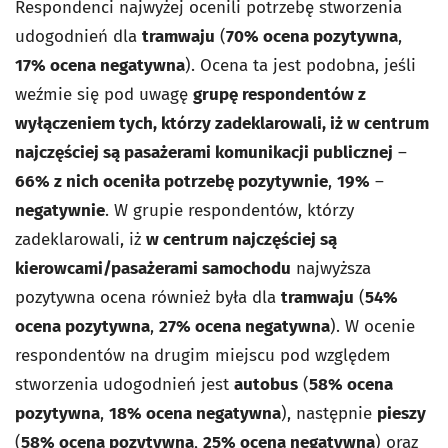
Respondenci najwyżej ocenili potrzebę stworzenia
udogodnień dla
tramwaju
(
70% ocena pozytywna
,
17% ocena negatywna
). Ocena ta jest podobna, jeśli
weźmie się pod uwagę
grupę respondentów z
wyłączeniem tych, którzy zadeklarowali, iż w centrum
najczęściej są pasażerami komunikacji publicznej
–
66% z nich oceniła potrzebę pozytywnie
,
19%
–
negatywnie
. W grupie respondentów, którzy
zadeklarowali, iż
w centrum najczęściej są
kierowcami/pasażerami samochodu
najwyższa
pozytywna ocena również była dla
tramwaju
(
54%
ocena pozytywna
,
27% ocena negatywna
). W ocenie
respondentów na drugim miejscu pod względem
stworzenia udogodnień jest
autobus
(
58% ocena
pozytywna
,
18% ocena negatywna
), następnie
pieszy
(
58% ocena pozytywna
,
25% ocena negatywna
) oraz