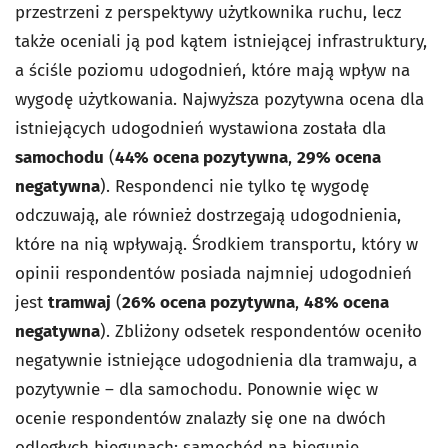
przestrzeni z perspektywy użytkownika ruchu, lecz
także oceniali ją pod kątem istniejącej infrastruktury,
a ściśle poziomu udogodnień, które mają wpływ na
wygodę użytkowania. Najwyższa pozytywna ocena dla
istniejących udogodnień wystawiona została dla
samochodu
(
44% ocena pozytywna
,
29% ocena
negatywna
). Respondenci nie tylko tę wygodę
odczuwają, ale również dostrzegają udogodnienia,
które na nią wpływają. Środkiem transportu, który w
opinii respondentów posiada najmniej udogodnień
jest
tramwaj
(
26% ocena pozytywna
,
48% ocena
negatywna
). Zbliżony odsetek respondentów oceniło
negatywnie istniejące udogodnienia dla tramwaju, a
pozytywnie – dla samochodu. Ponownie więc w
ocenie respondentów znalazły się one na dwóch
odległych biegunach: samochód na biegunie