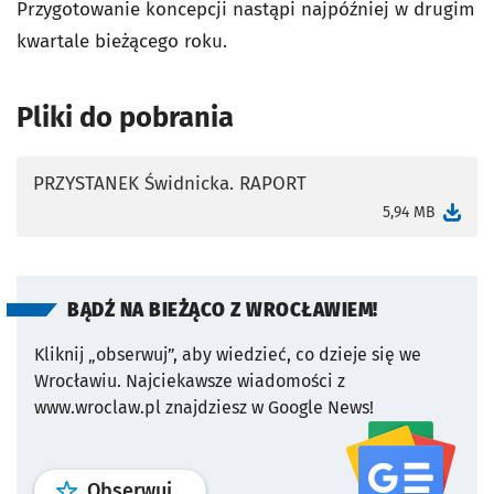
Przygotowanie koncepcji nastąpi najpóźniej w drugim
kwartale bieżącego roku.
Pliki do pobrania
PRZYSTANEK Świdnicka. RAPORT
otworzy się w nowej karcie
5,94 MB
BĄDŹ NA BIEŻĄCO Z WROCŁAWIEM!
Kliknij „obserwuj”, aby wiedzieć, co dzieje się we
Wrocławiu.
Najciekawsze wiadomości z
www.wroclaw.pl znajdziesz w Google News!
profil
google news
serwisu wroclaw
Obserwuj