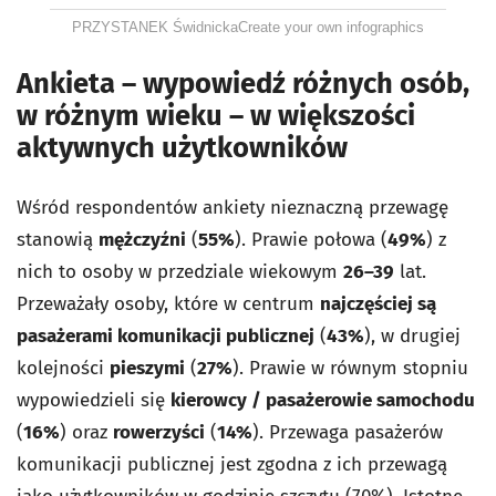
PRZYSTANEK Świdnicka
Create your own infographics
Ankieta – wypowiedź różnych osób,
w różnym wieku – w większości
aktywnych użytkowników
Wśród respondentów ankiety nieznaczną przewagę
stanowią
mężczyźni
(
55%
). Prawie połowa (
49%
) z
nich to osoby w przedziale wiekowym
26–39
lat.
Przeważały osoby, które w centrum
najczęściej są
pasażerami komunikacji publicznej
(
43%
), w drugiej
kolejności
pieszymi
(
27%
). Prawie w równym stopniu
wypowiedzieli się
kierowcy / pasażerowie samochodu
(
16%
) oraz
rowerzyści
(
14%
). Przewaga pasażerów
komunikacji publicznej jest zgodna z ich przewagą