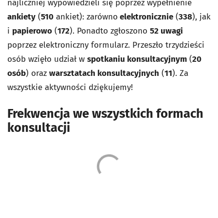
najliczniej wypowiedzieli się poprzez wypełnienie
ankiety
(
510
ankiet): zarówno
elektronicznie
(
338
), jak
i
papierowo
(
172
). Ponadto zgłoszono
52 uwagi
poprzez elektroniczny formularz. Przeszło trzydzieści
osób wzięło udział w
spotkaniu konsultacyjnym
(
20
osób
) oraz
warsztatach konsultacyjnych
(
11
). Za
wszystkie aktywności dziękujemy!
Frekwencja we wszystkich formach
konsultacji