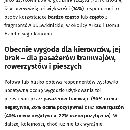
jako użytkowników w godzinie szczytu (70%). Istotne,
iż w przeważającej większości (
74%
) respondenci to
osoby korzystające
bardzo często
lub
często
z
fragmentów ul. Świdnickiej w okolicy Arkad i Domu
Handlowego Renoma.
Obecnie wygoda dla kierowców, jej
brak – dla pasażerów tramwajów,
rowerzystów i pieszych
Połowa lub blisko połowa respondentów wystawiła
negatywną ocenę wygodzie użytkowania tej
przestrzeni przez
pasażerów tramwaju
(
50% ocena
negatywna
,
26% ocena pozytywna
) oraz
rowerzystów
(
45% ocena negatywna
,
22% ocena pozytywna
). W
dalszej kolejności, choć już nie tak wyraźnie