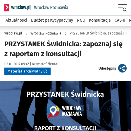
Serwis informacyjny wroclaw.pl podserwis: Rozmawia
Menu
Aktualności
Budżet partycypacyjny
NGO
Konsultacje
CAL-e
R
wroclaw.pl
Wrocław Rozmawia
PRZYSTANEK Świdnicka: zapoznaj się z 
PRZYSTANEK Świdnicka: zapoznaj się
z raportem z konsultacji
Data publikacji:
Autor:
03.01.2017 09:47 |
Krzysztof Ziental
artykuł
Udostępnij
Materiał archiwalny
Kliknij, aby powiększyć