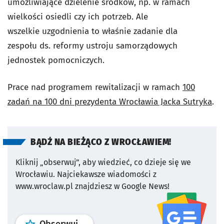
umożliwiające dzielenie środków, np. w ramach
wielkości osiedli czy ich potrzeb. Ale
wszelkie uzgodnienia to właśnie zadanie dla
zespołu
ds. reformy ustroju samorządowych
jednostek pomocniczych.
Prace nad programem rewitalizacji w ramach
100
zadań na 100 dni prezydenta Wrocławia Jacka Sutryka
.
BĄDŹ NA BIEŻĄCO Z WROCŁAWIEM!
Kliknij „obserwuj”, aby wiedzieć, co dzieje się we
Wrocławiu.
Najciekawsze wiadomości z
www.wroclaw.pl znajdziesz w Google News!
profil
google news
serwisu wroclaw