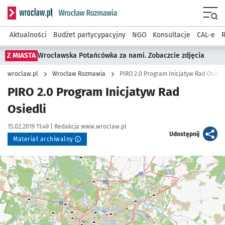
Serwis informacyjny wroclaw.pl podserwis: Rozmawia
Menu
Aktualności
Budżet partycypacyjny
NGO
Konsultacje
CAL-e
R
Z MIASTA
Wrocławska Potańcówka za nami. Zobaczcie zdjęcia
wroclaw.pl
Wrocław Rozmawia
PIRO 2.0 Program Inicjatyw Rad Osiedl
PIRO 2.0 Program Inicjatyw Rad
Osiedli
Data publikacji:
Autor:
15.02.2019 11:49 |
Redakcja www.wroclaw.pl
artykuł
Udostępnij
Materiał archiwalny
Kliknij, aby powiększyć