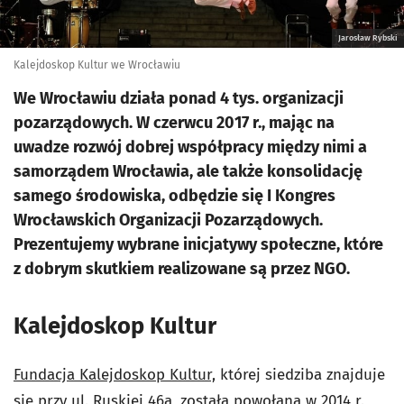
Jarosław Rybski
Kalejdoskop Kultur we Wrocławiu
We Wrocławiu działa ponad 4 tys. organizacji
pozarządowych. W czerwcu 2017 r., mając na
uwadze rozwój dobrej współpracy między nimi a
samorządem Wrocławia, ale także konsolidację
samego środowiska, odbędzie się I Kongres
Wrocławskich Organizacji Pozarządowych.
Prezentujemy wybrane inicjatywy społeczne, które
z dobrym skutkiem realizowane są przez NGO.
Kalejdoskop Kultur
Fundacja Kalejdoskop Kultur,
której siedziba znajduje
się przy ul. Ruskiej 46a, została powołana w 2014 r.