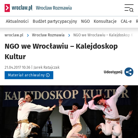
Serwis informacyjny wroclaw.pl podserwis: Rozmawia
Menu
Aktualności
Budżet partycypacyjny
NGO
Konsultacje
CAL-e
R
wroclaw.pl
Wrocław Rozmawia
NGO we Wrocławiu – Kalejdoskop Kult
NGO we Wrocławiu – Kalejdoskop
Kultur
Data publikacji:
Autor:
21.04.2017 10:36 |
Jarek Ratajczak
artykuł
Udostępnij
Materiał archiwalny
Kliknij, aby powiększyć