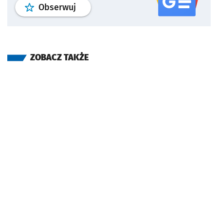
profil
google news
serwisu wroclaw
Obserwuj
ZOBACZ TAKŻE