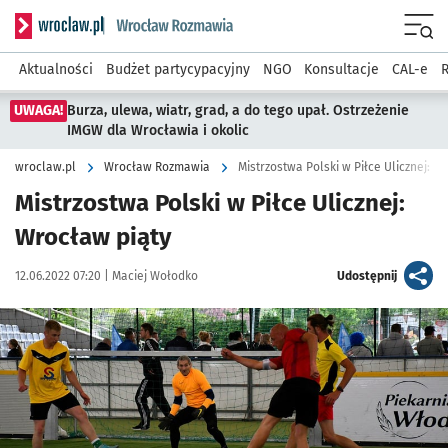
Serwis informacyjny wroclaw.pl podserwis: Rozmawia
Menu
Aktualności
Budżet partycypacyjny
NGO
Konsultacje
CAL-e
R
UWAGA!
Burza, ulewa, wiatr, grad, a do tego upał. Ostrzeżenie
IMGW dla Wrocławia i okolic
wroclaw.pl
Wrocław Rozmawia
Mistrzostwa Polski w Piłce Ulicznej: W
Mistrzostwa Polski w Piłce Ulicznej:
Wrocław piąty
Data publikacji:
Autor:
artykuł
12.06.2022 07:20 |
Maciej Wołodko
Udostępnij
Kliknij, aby powiększyć