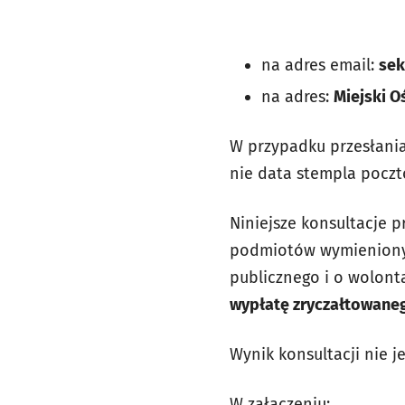
24 maja 
na adres email:
sek
na adres:
Miejski 
W przypadku przesłania
nie data stempla pocz
Niniejsze konsultacje 
podmiotów wymienionych 
publicznego i o wolontar
wypłatę zryczałtowane
Wynik konsultacji nie 
W załączeniu: