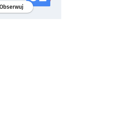
profil
google news
serwisu wroclaw.pl
Obserwuj