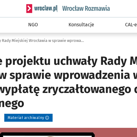
Serwis informacyjny wroclaw.pl podserwis: Rozm
NGO
Konsultacje
CAL-e
Konsultacje projektu uchwały Rady Miejskiej Wrocławia w sprawie wprowadzenia wzoru wniosku o wypłatę zryczałtowanego dodatku energetycznego
e projektu uchwały Rady M
w sprawie wprowadzenia 
wypłatę zryczałtowanego
znego
k
Materiał archiwalny