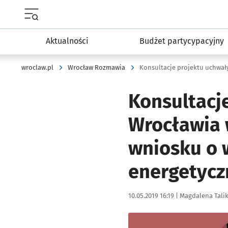
Menu główne portalu wroclaw.pl
Aktualności
Budżet partycypacyjny
wroclaw.pl
Wrocław Rozmawia
Konsultacj
Wrocławia 
wniosku o 
energetyc
Data publikacji:
Autor:
10.05.2019 16:19 |
Magdalena Tali
Kliknij, aby powiększyć