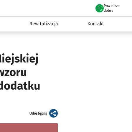
Powietrze
we Wrocławiu
awia
dobre
Rewitalizacja
Kontakt
iejskiej
wzoru
 dodatku
artykuł
Udostępnij