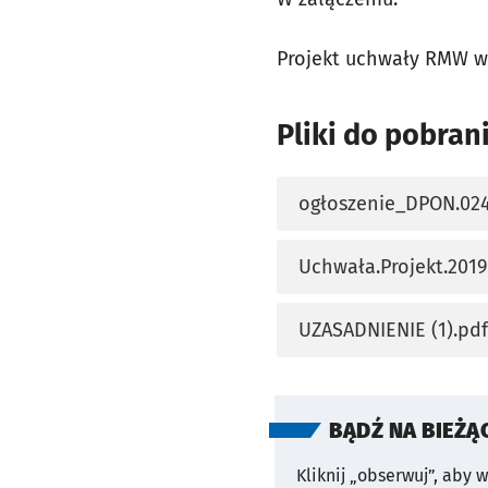
Projekt uchwały RMW w
Pliki do pobran
ogłoszenie_DPON.024
otworzy się w nowej 
Uchwała.Projekt.2019
otworzy się w nowej 
UZASADNIENIE (1).pdf
otworzy się w nowej 
BĄDŹ NA BIEŻĄ
Kliknij „obserwuj”, aby 