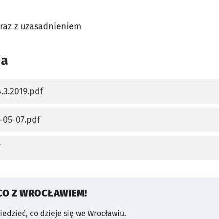
raz z uzasadnieniem
ia
.3.2019.pdf
karcie
-05-07.pdf
karcie
karcie
CO Z WROCŁAWIEM!
wiedzieć, co dzieje się we Wrocławiu.