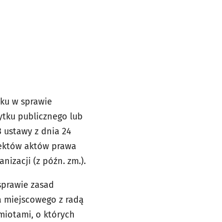
oku w sprawie
ytku publicznego lub
 ustawy z dnia 24
ojektów aktów prawa
izacji (z późn. zm.).
sprawie zasad
a miejscowego z radą
miotami, o których