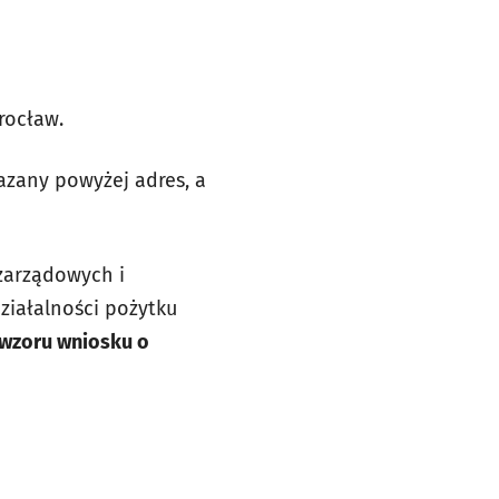
Wrocław.
azany powyżej adres, a
ozarządowych i
ziałalności pożytku
wzoru wniosku o