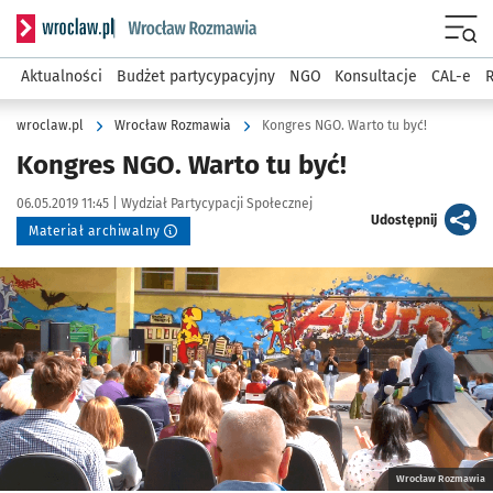
Serwis informacyjny wroclaw.pl podserwis: Rozmawia
Menu
Aktualności
Budżet partycypacyjny
NGO
Konsultacje
CAL-e
R
wroclaw.pl
Wrocław Rozmawia
Kongres NGO. Warto tu być!
Kongres NGO. Warto tu być!
Data publikacji:
Autor:
06.05.2019 11:45 |
Wydział Partycypacji Społecznej
artykuł
Udostępnij
Materiał archiwalny
Kliknij, aby powiększyć
Wrocław Rozmawia