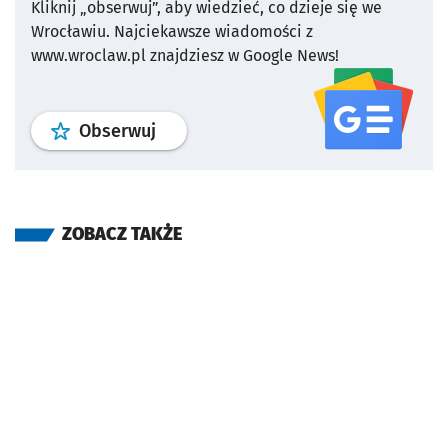
Kliknij „obserwuj”, aby wiedzieć, co dzieje się we
Wrocławiu.
Najciekawsze wiadomości z
www.wroclaw.pl znajdziesz w Google News!
profil
google news
serwisu wroclaw
Obserwuj
ZOBACZ TAKŻE