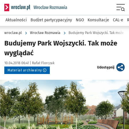
Serwis informacyjny wroclaw.pl podserwis: Rozmawia
Menu
Aktualności
Budżet partycypacyjny
NGO
Konsultacje
CAL-e
R
wroclaw.pl
Wrocław Rozmawia
Budujemy Park Wojszycki. Tak może w
Budujemy Park Wojszycki. Tak może
wyglądać
Data publikacji:
Autor:
10.04.2018 06:41 |
Rafał Florczak
artykuł
Udostępnij
Materiał archiwalny
Kliknij, aby powiększyć