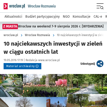
Serwis informacyjny wroclaw.pl podserwis: Rozmawia
Menu
Aktualności
Budżet partycypacyjny
NGO
Konsultacje
CAL-e
R
Z MIASTA
Wrocław na weekend 7-9 sierpnia 2026 r. [WYDARZENIA]
wroclaw.pl
Wrocław Rozmawia
10 najciekawszych inwestycji w zieleń 
10 najciekawszych inwestycji w zieleń
w ciągu ostatnich lat
Data publikacji:
Autor:
19.05.2016 17:19 |
Redakcja www.wroclaw.pl
artykuł
Udostępnij
Materiał archiwalny
Kliknij, aby powiększyć