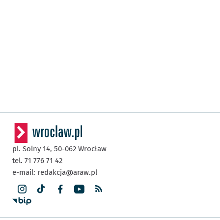
pl. Solny 14,
50-062
Wrocław
tel. 71 776 71 42
e-mail:
redakcja@araw.pl