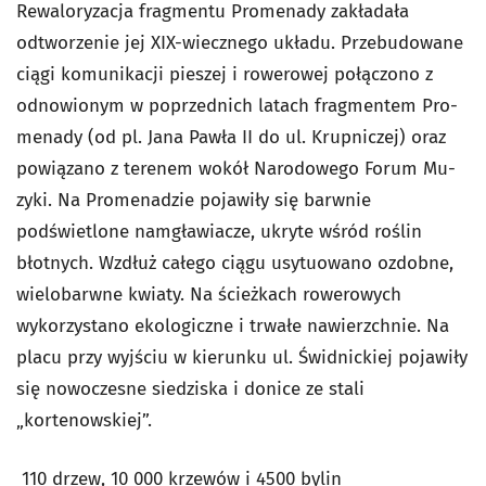
Rewaloryzacja fragmentu Promenady zakładała
odtworzenie jej XIX-wiecznego układu. Przebudowane
ciągi komunikacji pieszej i rowerowej połączono z
odnowionym w poprzednich latach fragmentem Pro­
menady (od pl. Jana Pawła II do ul. Krupniczej) oraz
powiązano z terenem wokół Narodowego Forum Mu­
zyki. Na Promenadzie pojawiły się barwnie
podświetlone namgławiacze, ukryte wśród roślin
błotnych. Wzdłuż całego ciągu usytuowano ozdobne,
wielobarwne kwiaty. Na ścieżkach rowerowych
wykorzystano ekologiczne i trwałe nawierzchnie. Na
placu przy wyjściu w kierunku ul. Świdnickiej pojawiły
się nowoczesne siedziska i donice ze stali
„kortenowskiej”.
110 drzew, 10 000 krzewów i 4500 bylin