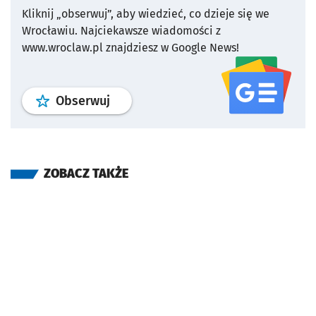
Kliknij „obserwuj”, aby wiedzieć, co dzieje się we
Wrocławiu.
Najciekawsze wiadomości z
www.wroclaw.pl znajdziesz w Google News!
profil
google news
serwisu wroclaw
Obserwuj
ZOBACZ TAKŻE