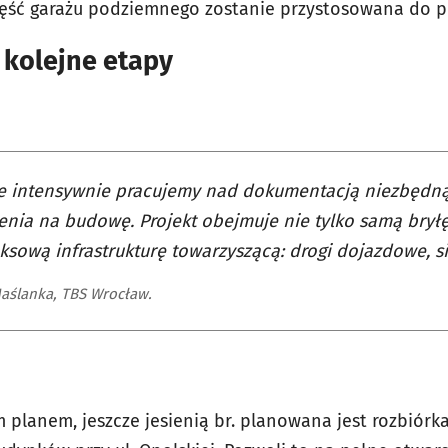
ęść garażu podziemnego zostanie przystosowana do peł
kolejne etapy
e intensywnie pracujemy nad dokumentacją niezbędną
nia na budowę. Projekt obejmuje nie tylko samą bryłę
sową infrastrukturę towarzyszącą: drogi dojazdowe, si
aślanka, TBS Wrocław.
 planem, jeszcze jesienią br. planowana jest rozbiórka