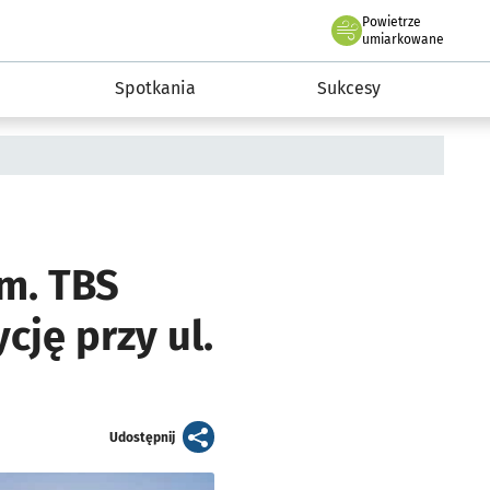
Powietrze
we Wrocławiu
a rozwoju przedsiębiorczości miasta Wrocławia
umiarkowane
Spotkania
Sukcesy
m. TBS
ję przy ul.
artykuł
Udostępnij