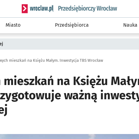
Serwis informacyjny wroclaw.pl podserwis: Strategi
Miasto
Przedsiębiorca
Nauka
ej
wych mieszkań na Księżu Małym. Inwestycja TBS Wrocław
 mieszkań na Księżu Mały
zygotowuje ważną inwestyc
ej
ię