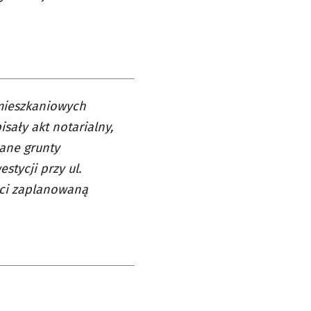
mieszkaniowych
sały akt notarialny,
zane grunty
tycji przy ul.
ści zaplanowaną