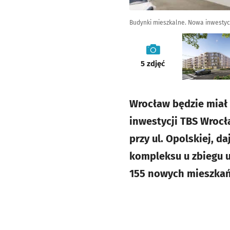
Budynki mieszkalne. Nowa inwestycj
galeria
5
zdjęć
Wrocław będzie miał
inwestycji TBS Wrocł
przy ul. Opolskiej, d
kompleksu u zbiegu u
155 nowych mieszkań