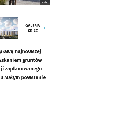
4ideA
GALERIA
ZDJĘĆ
sprawą najnowszej
zyskaniem gruntów
acji zaplanowanego
iężu Małym powstanie