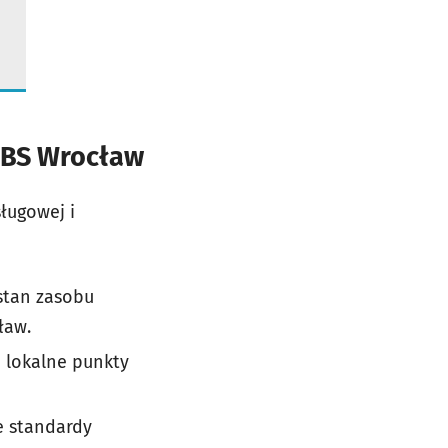
TBS Wrocław
sługowej i
 stan zasobu
ław.
 lokalne punkty
e standardy