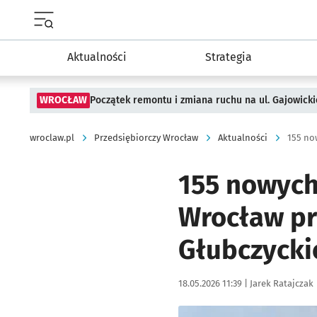
Menu główne portalu wroclaw.pl
Aktualności
Strategia
WROCŁAW
Początek remontu i zmiana ruchu na ul. Gajowicki
wroclaw.pl
Przedsiębiorczy Wrocław
Aktualności
155 no
155 nowych
Wrocław pr
Głubczycki
Data publikacji:
Autor:
18.05.2026 11:39 |
Jarek Ratajczak
Kliknij, aby zobaczyć galer