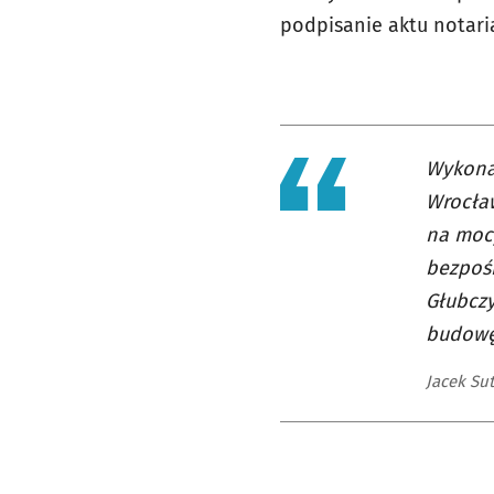
podpisanie aktu notaria
Wykona
Wrocław
na mocy
bezpośr
Głubczy
budow
Jacek Su