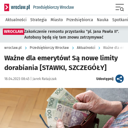
Serwis informacyjny wroclaw.pl podserwis: Strategia rozwo
Menu
Aktualności
Strategia
Miasto
Przedsiębiorca
Nauka
Spotkan
WROCŁAW
Zakończenie remontu przystanku "pl. Jana Pawła II".
Autobusy będą się tam znowu zatrzymywać
wroclaw.pl
Przedsiębiorczy Wrocław
Aktualności
Ważne dla emery
Ważne dla emerytów! Są nowe limity
dorabiania [STAWKI, SZCZEGÓŁY]
Data publikacji:
Autor:
artykuł
18.04.2023 08:45 |
Jarek Ratajczak
Udostępnij
Kliknij, aby powiększyć