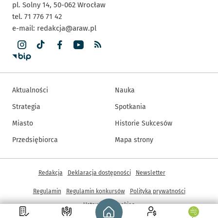
pl. Solny 14,
50-062
Wrocław
tel. 71 776 71 42
e-mail:
redakcja@araw.pl
Aktualności
Nauka
Strategia
Spotkania
Miasto
Historie Sukcesów
Przedsiębiorca
Mapa strony
Inne informacje
Redakcja
Deklaracja dostępności
Newsletter
Regulamin
Regulamin konkursów
Polityka prywatności
Strona główna - wroclaw.pl
Ustawienia cookies