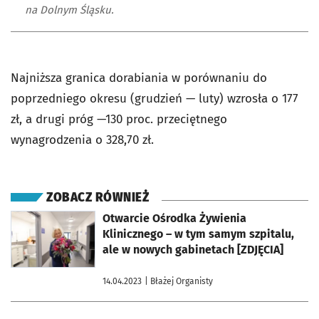
na Dolnym Śląsku.
Najniższa granica dorabiania w porównaniu do
poprzedniego okresu (grudzień — luty) wzrosła o 177
zł, a drugi próg —130 proc. przeciętnego
wynagrodzenia o 328,70 zł.
ZOBACZ RÓWNIEŻ
otworzy się w nowej karcie
Otwarcie Ośrodka Żywienia
Klinicznego – w tym samym szpitalu,
ale w nowych gabinetach [ZDJĘCIA]
14.04.2023
| Błażej Organisty