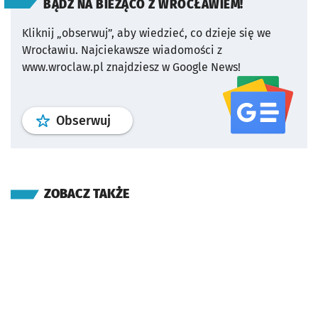
BĄDŹ NA BIEŻĄCO Z WROCŁAWIEM!
Kliknij „obserwuj”, aby wiedzieć, co dzieje się we
Wrocławiu.
Najciekawsze wiadomości z
www.wroclaw.pl znajdziesz w Google News!
profil
google news
serwisu wroclaw
Obserwuj
ZOBACZ TAKŻE