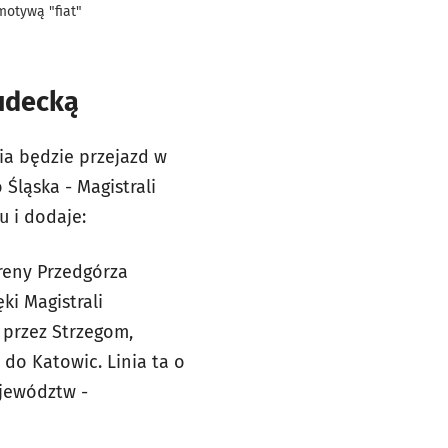
motywą "fiat"
sudecką
ia będzie przejazd w
Śląska - Magistrali
 i dodaje:
reny Przedgórza
ki Magistrali
 przez Strzegom,
 do Katowic. Linia ta o
ojewództw -