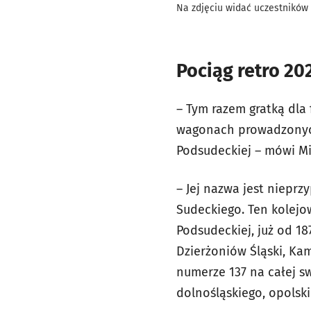
Na zdjęciu widać uczestników 
Pociąg retro 20
– Tym razem gratką dla 
wagonach prowadzonych p
Podsudeckiej – mówi Mi
– Jej nazwa jest niepr
Sudeckiego. Ten kolejow
Podsudeckiej, już od 1
Dzierżoniów Śląski, Kam
numerze 137 na całej s
dolnośląskiego, opolski