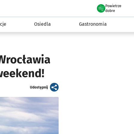
Powietrze
we Wrocławiu
 mieszkańca
dobre
cje
Osiedla
Gastronomia
 Wrocławia
 weekend!
artykuł
Udostępnij