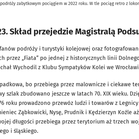
podróży zabytkowym pociągiem w 2022 roku. W tle pociąg retro z loko
23. Skład przejedzie Magistralą Pod
fanów podróży i turystyki kolejowej oraz fotografowan
rzez „Fiata” po jednej z historycznych linii Dolnego 
chał Wychodil z Klubu Sympatyków Kolei we Wrocławiu
zypadkowa, bo przebiega przez malownicze i ciekawe te
y szlak zbudowano jeszcze w latach 70. XIX wieku. Dzię
876 roku prowadzono przewóz ludzi i towarów z Legnicy
ieniec Ząbkowicki, Nysę, Prudnik i Kędzierzyn Koźle aż
wojej długości przebiega przez terytorium aż trzech w
ego i śląskiego.