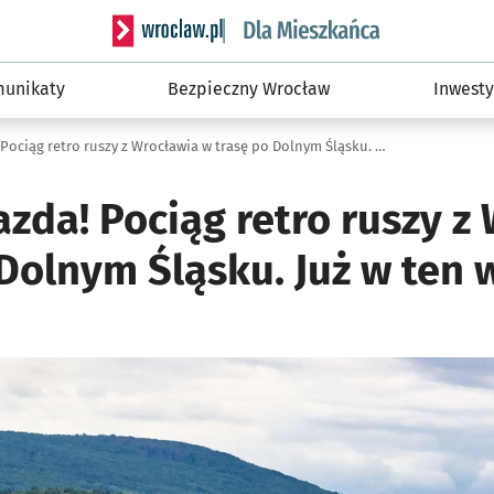
Serwis informacyjny wroclaw.pl podserwis: Dla
unikaty
Bezpieczny Wrocław
Inwesty
To będzie jazda! Pociąg retro ruszy z Wrocławia w trasę po Dolnym Śląsku. Już w ten weekend!
azda! Pociąg retro ruszy z
 Dolnym Śląsku. Już w ten