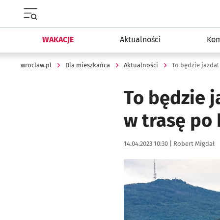
Menu główne portalu wroclaw.pl
WAKACJE
Aktualności
Kom
wroclaw.pl
Dla mieszkańca
Aktualności
To będzie j
w trasę po
Data publikacji:
Autor:
14.04.2023 10:30 |
Robert Migdał
Kliknij, aby powiększyć