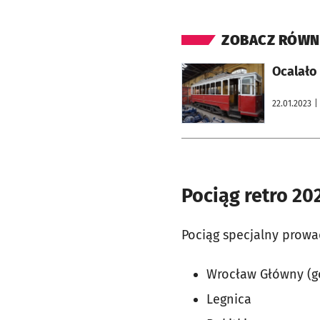
ZOBACZ RÓWN
otworzy się w nowej karcie
Ocalało
22.01.2023
|
Pociąg retro 20
Pociąg specjalny prowad
Wrocław Główny (go
Legnica