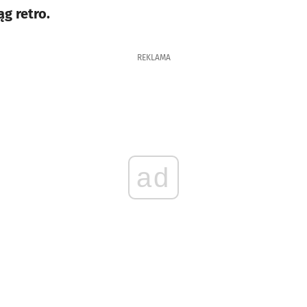
ąg retro.
REKLAMA
ad