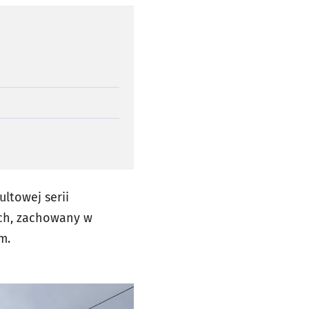
ltowej serii
ch, zachowany w
m.