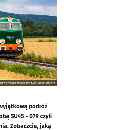
 prasowe Klubu Sympatyków Kolei we Wrocławiu
 wyjątkową podróż
bą SU45 - 079 czyli
ia. Zobaczcie, jaką