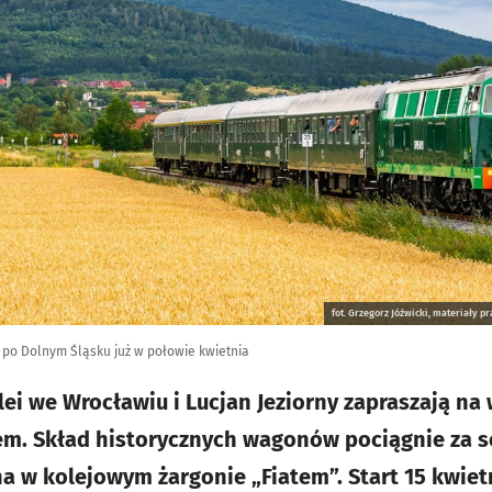
fot. Grzegorz Jóźwicki, materiały
 po Dolnym Śląsku już w połowie kwietnia
i we Wrocławiu i Lucjan Jeziorny zapraszają na
. Skład historycznych wagonów pociągnie za so
w kolejowym żargonie „Fiatem”. Start 15 kwietn