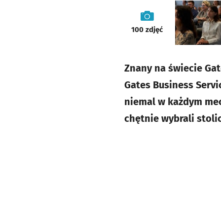
galeria
100
zdjęć
Znany na świecie Ga
Gates Business Servi
niemal w każdym mec
chętnie wybrali stoli