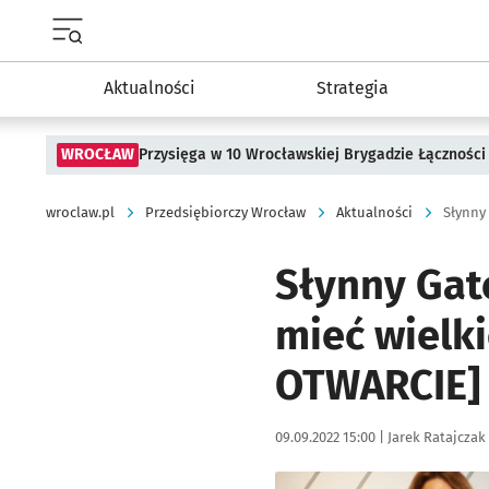
Menu główne portalu wroclaw.pl
Aktualności
Strategia
WROCŁAW
Przysięga w 10 Wrocławskiej Brygadzie Łączności
wroclaw.pl
Przedsiębiorczy Wrocław
Aktualności
Słynny Gat
mieć wielk
OTWARCIE]
Data publikacji:
Autor:
09.09.2022 15:00 |
Jarek Ratajczak
Kliknij, aby zobaczyć galer