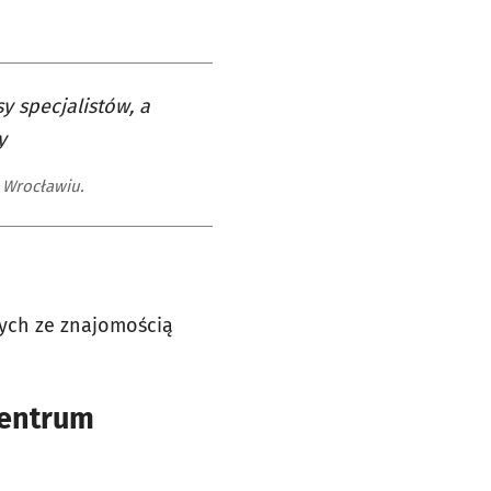
y specjalistów, a
y
 Wrocławiu.
wych ze znajomością
centrum