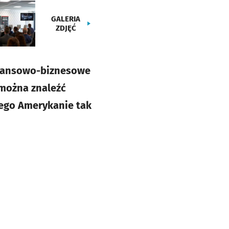
GALERIA
ZDJĘĆ
inansowo-biznesowe
 można znaleźć
zego Amerykanie tak