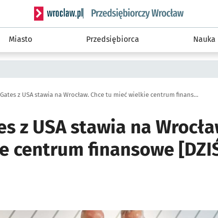
Serwis informacyjny wroclaw.pl podserwis: Strategi
Miasto
Przedsiębiorca
Nauka
Słynny Gates z USA stawia na Wrocław. Chce tu mieć wielkie centrum finansowe [DZIŚ WIELKIE OTWARCIE]
es z USA stawia na Wrocła
ie centrum finansowe [DZI
ię