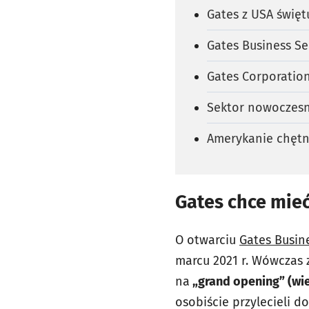
Gates z USA święt
Gates Business Se
Gates Corporatio
Sektor nowoczesn
Amerykanie chętn
Gates chce mie
O otwarciu
Gates Busin
marcu 2021 r. Wówczas 
na
„grand opening” (wie
osobiście przylecieli d