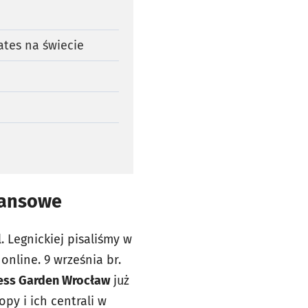
ates na świecie
nansowe
. Legnickiej pisaliśmy w
nline. 9 września br.
ness Garden Wrocław
już
py i ich centrali w