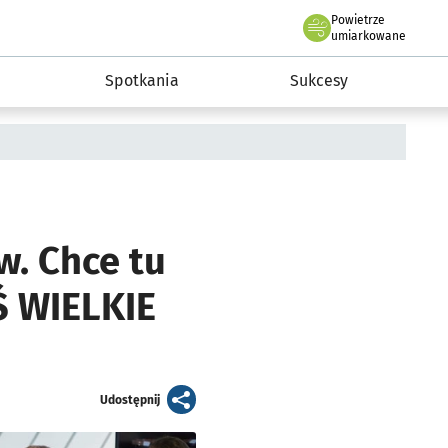
Powietrze
we Wrocławiu
a rozwoju przedsiębiorczości miasta Wrocławia
umiarkowane
Spotkania
Sukcesy
w. Chce tu
Ś WIELKIE
artykuł
Udostępnij