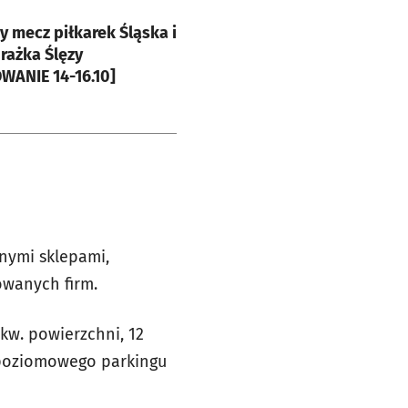
e
y mecz piłkarek Śląska i
rażka Ślęzy
ANIE 14-16.10]
nymi sklepami,
owanych firm.
kw. powierzchni, 12
opoziomowego parkingu