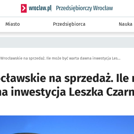
Serwis informacyjny wroclaw.pl podserwis: Strategi
Miasto
Przedsiębiorca
Nauka
Arkady Wrocławskie na sprzedaż. Ile może być warta dawna inwestycja Leszka Czarneckiego?
cławskie na sprzedaż. Ile
a inwestycja Leszka Czar