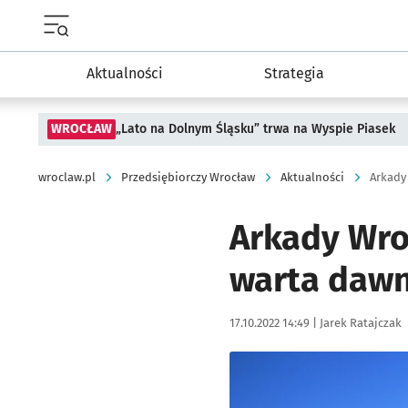
Menu główne portalu wroclaw.pl
Aktualności
Strategia
WROCŁAW
„Lato na Dolnym Śląsku” trwa na Wyspie Piasek
wroclaw.pl
Przedsiębiorczy Wrocław
Aktualności
Arkady Wro
warta dawn
Data publikacji:
Autor:
17.10.2022 14:49 |
Jarek Ratajczak
Kliknij, aby powiększyć