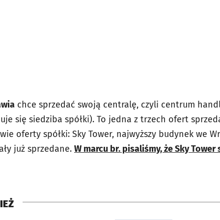
awia
chce sprzedać swoją centralę, czyli centrum han
je się siedziba spółki). To jedna z trzech ofert sprzeda
wie oferty spółki: Sky Tower, najwyższy budynek we Wr
ały już sprzedane.
W marcu br. pisaliśmy, że Sky Tower
IEŻ