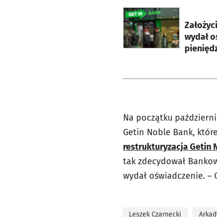
otworzy się w nowej ka
Założyci
wydał o
pienięd
Na początku październi
Getin Noble Bank, któr
restrukturyzacja Getin
tak zdecydował Bankowy
wydał oświadczenie. – 
Leszek Czarnecki
Arkad