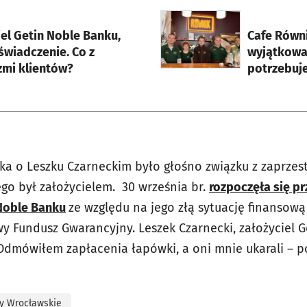
rcie
otworzy się w nowej karci
el Getin Noble Banku,
Cafe Równi
świadczenie. Co z
wyjątkowa
zmi klientów?
potrzebuj
ka o Leszku Czarneckim było głośno związku z zaprzes
ego był założycielem. 30 września br.
rozpoczęła się 
 Noble Banku
ze względu na jego złą sytuację finansową
 Fundusz Gwarancyjny. Leszek Czarnecki, założyciel G
Odmówiłem zapłacenia łapówki, a oni mnie ukarali – po
y Wrocławskie