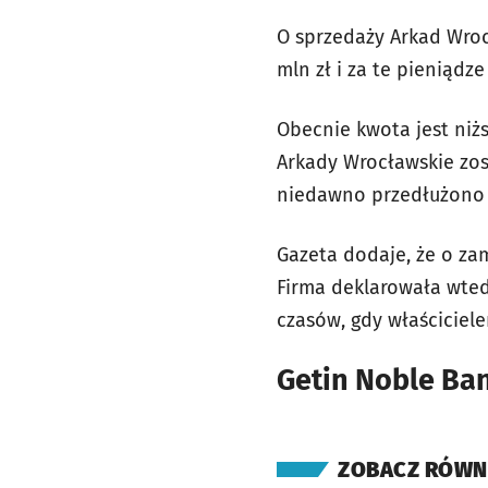
O sprzedaży Arkad Wroc
mln zł i za te pieniąd
Obecnie kwota jest niż
Arkady Wrocławskie zost
niedawno przedłużono d
Gazeta dodaje, że o za
Firma deklarowała wted
czasów, gdy właściciel
Getin Noble Ba
ZOBACZ RÓWN