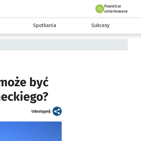
Powietrze
we Wrocławiu
a rozwoju przedsiębiorczości miasta Wrocławia
umiarkowane
Spotkania
Sukcesy
 może być
neckiego?
artykuł
Udostępnij