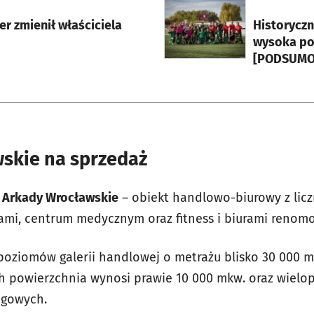
rcie
otworzy się w nowej karci
r zmienił właściciela
Historyczn
wysoka po
[PODSUMOW
skie na sprzedaż
ą
Arkady Wrocławskie
– obiekt handlowo-biurowy z licz
jami, centrum medycznym oraz fitness i biurami renom
 poziomów galerii handlowej o metrażu blisko 30 000 m
ch powierzchnia wynosi prawie 10 000 mkw. oraz wiel
ngowych.