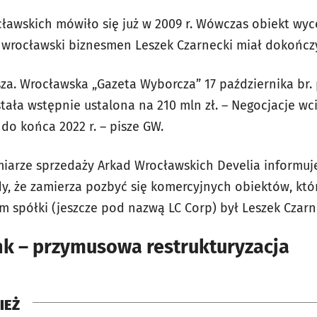
ławskich mówiło się już w 2009 r. Wówczas obiekt wyce
ze wrocławski biznesmen Leszek Czarnecki miał dokońc
sza. Wrocławska „Gazeta Wyborcza” 17 października br. 
ała wstępnie ustalona na 210 mln zł. – Negocjacje wci
o końca 2022 r. – pisze GW.
miarze sprzedaży Arkad Wrocławskich Develia informuje
y, że zamierza pozbyć się komercyjnych obiektów, któr
em spółki (jeszcze pod nazwą LC Corp) był Leszek Czarn
nk – przymusowa restrukturyzacja
IEŻ