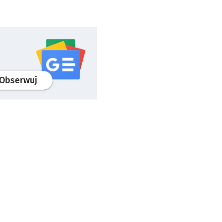
profil
google news
serwisu wroclaw.pl
Obserwuj