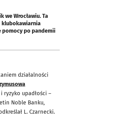
e
k we Wrocławiu. Ta
 klubokawiarnia
e pomocy po pandemii
taniem działalności
przymusowa
 i ryzyko upadłości –
etin Noble Banku,
dkreślał L. Czarnecki.