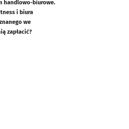
um handlowo-biurowe.
tness i biura
 znanego we
ią zapłacić?