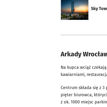
otworzy się w nowej ka
Sky Towe
Arkady Wrocław
Na kupca wciąż czekaj
kawiarniami, restaurac
Centrum składa się z 3
pięter biurowca, który
z ok. 1000 miejsc parki