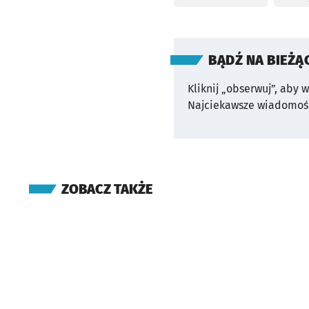
BĄDŹ NA BIEŻĄ
Kliknij „obserwuj”, aby 
Najciekawsze wiadomośc
ZOBACZ TAKŻE