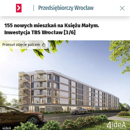
Wróć 
Serwis informacyjny wroclaw.pl podserwis: Strategia rozwo
155 nowych mieszkań na Księżu Małym.
Inwestycja TBS Wrocław [3/6]
Przesuń zdjęcie palcem
4ideA