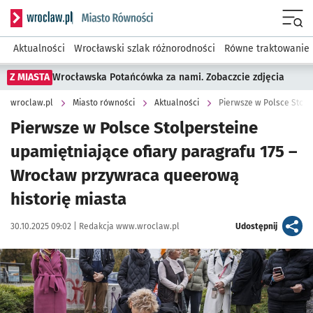
Serwis informacyjny wroclaw.pl podserwis: Miasto równości
Menu
Aktualności
Wrocławski szlak różnorodności
Równe traktowanie
Z MIASTA
Wrocławska Potańcówka za nami. Zobaczcie zdjęcia
wroclaw.pl
Miasto równości
Aktualności
Pierwsze w Polsce Stolpersteine
upamiętniające ofiary paragrafu 175 –
Wrocław przywraca queerową
historię miasta
Data publikacji:
Autor:
artykuł
30.10.2025 09:02 |
Redakcja www.wroclaw.pl
Udostępnij
Kliknij, aby zobaczyć galerię
Kliknij, aby powiększyć