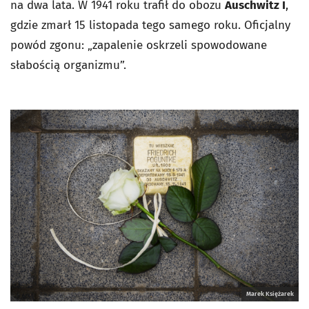
na dwa lata. W 1941 roku trafił do obozu
Auschwitz I
,
gdzie zmarł 15 listopada tego samego roku. Oficjalny
powód zgonu: „zapalenie oskrzeli spowodowane
słabością organizmu”.
Marek Księżarek