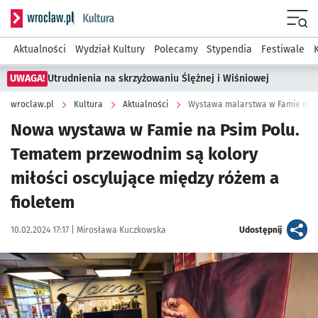
Serwis informacyjny wroclaw.pl podserwis: Kultura
Menu
Aktualności
Wydział Kultury
Polecamy
Stypendia
Festiwale
UWAGA!
Utrudnienia na skrzyżowaniu Ślężnej i Wiśniowej
wroclaw.pl
Kultura
Aktualności
Wystawa malarstwa w Famie na 
Nowa wystawa w Famie na Psim Polu.
Tematem przewodnim są kolory
miłości oscylujące między różem a
fioletem
Data publikacji:
Autor:
artykuł
10.02.2024 17:17 |
Mirosława Kuczkowska
Udostępnij
Kliknij, aby zobaczyć galerię