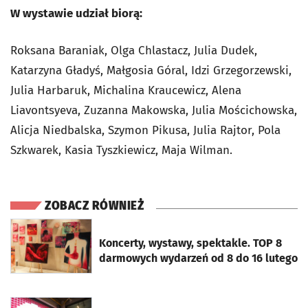
W wystawie udział biorą:
Roksana Baraniak, Olga Chlastacz, Julia Dudek,
Katarzyna Gładyś, Małgosia Góral, Idzi Grzegorzewski,
Julia Harbaruk, Michalina Kraucewicz, Alena
Liavontsyeva, Zuzanna Makowska, Julia Mościchowska,
Alicja Niedbalska, Szymon Pikusa, Julia Rajtor, Pola
Szkwarek, Kasia Tyszkiewicz, Maja Wilman.
ZOBACZ RÓWNIEŻ
otworzy się w nowej karcie
Koncerty, wystawy, spektakle. TOP 8
darmowych wydarzeń od 8 do 16 lutego
otworzy się w nowej karcie