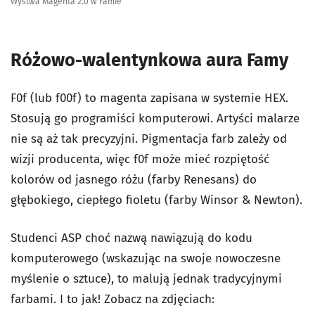
Wystwa Magenta 2.0 w Famie
Różowo-walentynkowa aura Famy
F0f (lub f00f) to magenta zapisana w systemie HEX.
Stosują go programiści komputerowi. Artyści malarze
nie są aż tak precyzyjni. Pigmentacja farb zależy od
wizji producenta, więc f0f może mieć rozpiętość
kolorów od jasnego różu (farby Renesans) do
głębokiego, ciepłego fioletu (farby Winsor & Newton).
Studenci ASP choć nazwą nawiązują do kodu
komputerowego (wskazując na swoje nowoczesne
myślenie o sztuce), to malują jednak tradycyjnymi
farbami. I to jak! Zobacz na zdjęciach: