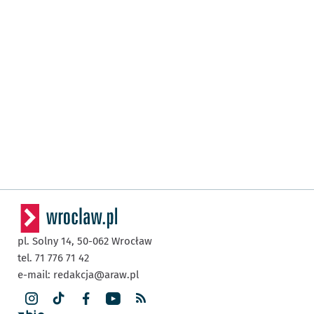
pl. Solny 14,
50-062
Wrocław
tel. 71 776 71 42
e-mail:
redakcja@araw.pl