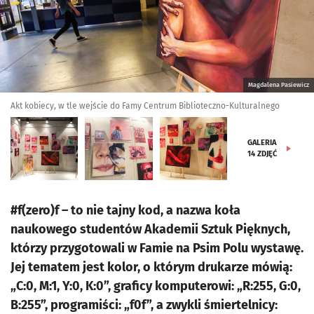
Magdalena Pasiewicz
Akt kobiecy, w tle wejście do Famy Centrum Biblioteczno-Kulturalnego
GALERIA
14
ZDJĘĆ
#f(zero)f – to nie tajny kod, a nazwa koła
naukowego studentów Akademii Sztuk Pięknych,
którzy przygotowali w Famie na Psim Polu wystawę.
Jej tematem jest kolor, o którym drukarze mówią:
„C:0, M:1, Y:0, K:0”, graficy komputerowi: „R:255, G:0,
B:255”, programiści: „f0f”, a zwykli śmiertelnicy: