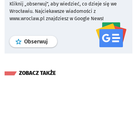
Kliknij „obserwuj”, aby wiedzieć, co dzieje się we
Wrocławiu.
Najciekawsze wiadomości z
www.wroclaw.pl znajdziesz w Google News!
profil
google news
serwisu wroclaw
Obserwuj
ZOBACZ TAKŻE