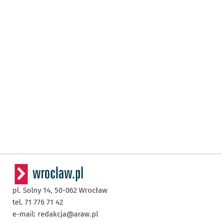
pl. Solny 14,
50-062
Wrocław
tel. 71 776 71 42
e-mail:
redakcja@araw.pl