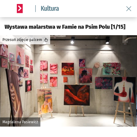
Wróć 
Serwis informacyjny wroclaw.pl podserwis: Kultura
Wystawa malarstwa w Famie na Psim Polu [1/15]
Przesuń zdjęcie palcem
Magdalena Pasiewicz