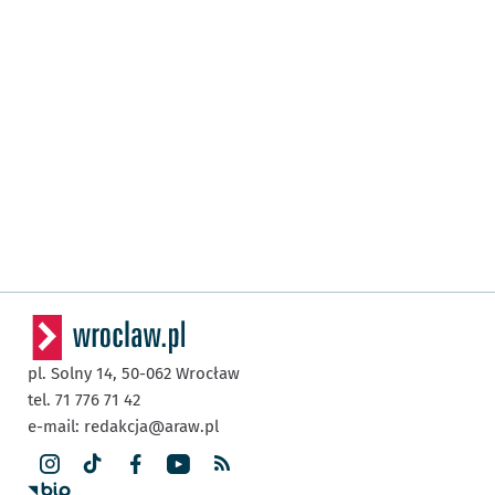
pl. Solny 14,
50-062
Wrocław
tel. 71 776 71 42
e-mail:
redakcja@araw.pl