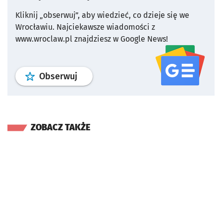
Kliknij „obserwuj”, aby wiedzieć, co dzieje się we
Wrocławiu.
Najciekawsze wiadomości z
www.wroclaw.pl znajdziesz w Google News!
profil
google news
serwisu wroclaw
Obserwuj
ZOBACZ TAKŻE