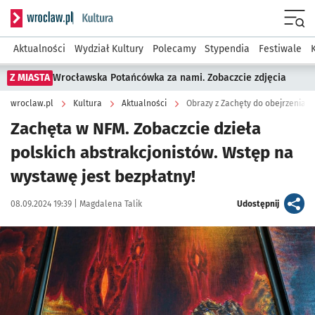
Serwis informacyjny wroclaw.pl podserwis: Kultura
Menu
Aktualności
Wydział Kultury
Polecamy
Stypendia
Festiwale
Z MIASTA
Wrocławska Potańcówka za nami. Zobaczcie zdjęcia
wroclaw.pl
Kultura
Aktualności
Obrazy z Zachęty do obejrzenia 
Zachęta w NFM. Zobaczcie dzieła
polskich abstrakcjonistów. Wstęp na
wystawę jest bezpłatny!
Data publikacji:
Autor:
artykuł
08.09.2024 19:39 |
Magdalena Talik
Udostępnij
Kliknij, aby zobaczyć galerię