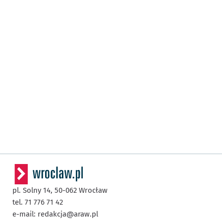
pl. Solny 14,
50-062
Wrocław
tel. 71 776 71 42
e-mail:
redakcja@araw.pl