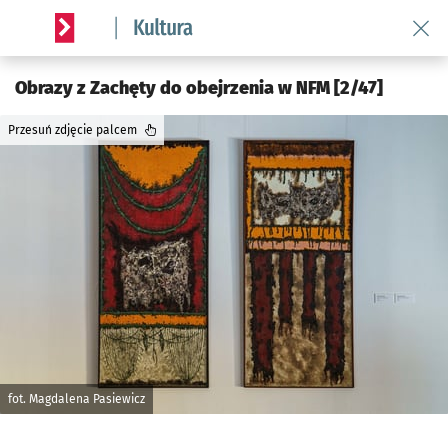
Wróć 
Serwis informacyjny wroclaw.pl podserwis: Kultura
Obrazy z Zachęty do obejrzenia w NFM [2/47]
Przesuń zdjęcie palcem
fot. Magdalena Pasiewicz