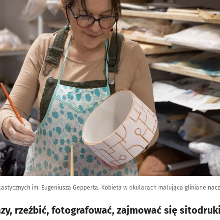
astycznych im. Eugeniusza Gepperta. Kobieta w okularach malująca gliniane nacz
y, rzeźbić, fotografować, zajmować się sitodru