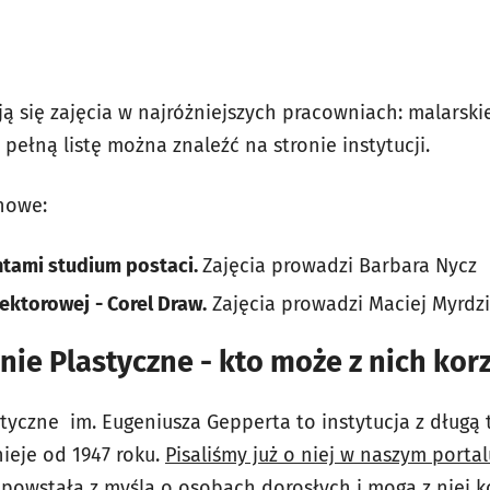
ą się zajęcia w najróżniejszych pracowniach: malarskiej
h pełną listę można znaleźć na stronie instytucji.
nowe:
tami studium postaci.
Zajęcia prowadzi Barbara Nycz
wektorowej
- Corel Draw.
Zajęcia prowadzi Maciej Myrdz
ie Plastyczne - kto może z nich kor
tyczne im. Eugeniusza Gepperta to instytucja z długą 
ieje od 1947 roku.
Pisaliśmy już o niej w naszym portal
 powstała z myślą o osobach dorosłych i mogą z niej k