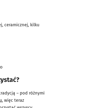
, ceramicznej, kilku
io
zystać?
tradycją – pod różnymi
u
, więc teraz
orzystać wszyscy