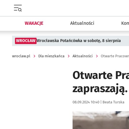
Menu główne portalu wroclaw.pl
WAKACJE
Aktualności
Kom
WROCŁAW
Wrocławska Potańcówka w sobotę, 8 sierpnia
wroclaw.pl
Dla mieszkańca
Aktualności
Otwarte Pracown
Otwarte Pr
zapraszają.
Data publikacji:
Autor:
08.09.2024 10:40 |
Beata Turska
Kliknij, aby powiększyć