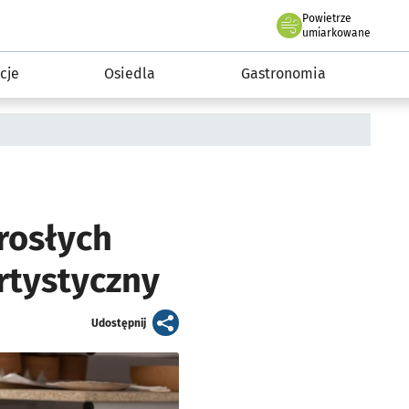
Powietrze
we Wrocławiu
 mieszkańca
umiarkowane
cje
Osiedla
Gastronomia
rosłych
rtystyczny
artykuł
Udostępnij