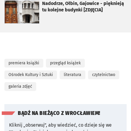
otworzy się w nowej karcie
Nadodrze, Ołbin, Gajowice - pięknieją
tu kolejne budynki [ZDJĘCIA]
premiera książki
przegląd książek
Ośrodek Kultury i Sztuki
literatura
czytelnictwo
galeria zdjęć
BĄDŹ NA BIEŻĄCO Z WROCŁAWIEM!
Kliknij „obserwuj”, aby wiedzieć, co dzieje się we