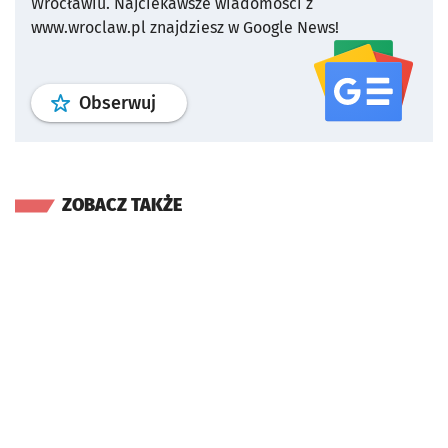
Wrocławiu.
Najciekawsze wiadomości z
www.wroclaw.pl znajdziesz w Google News!
profil
google news
serwisu wroclaw
Obserwuj
ZOBACZ TAKŻE