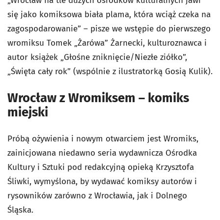
„Wrocław na tle dużych ośrodków kulturalnych jawi
się jako komiksowa biała plama, która wciąż czeka na
zagospodarowanie” – pisze we wstępie do pierwszego
wromiksu Tomek „Żarówa” Żarnecki, kulturoznawca i
autor książek „Głośne zniknięcie/Niezłe ziółko”,
„Święta cały rok” (wspólnie z ilustratorką Gosią Kulik).
Wrocław z Wromiksem – komiks
miejski
Próbą ożywienia i nowym otwarciem jest Wromiks,
zainicjowana niedawno seria wydawnicza Ośrodka
Kultury i Sztuki pod redakcyjną opieką Krzysztofa
Śliwki, wymyślona, by wydawać komiksy autorów i
rysowników zarówno z Wrocławia, jak i Dolnego
Śląska.