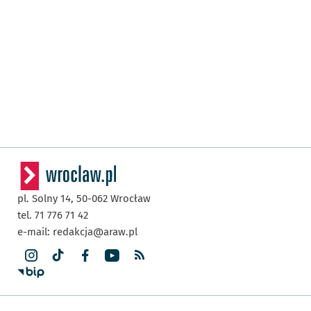
pl. Solny 14,
50-062
Wrocław
tel. 71 776 71 42
e-mail:
redakcja@araw.pl