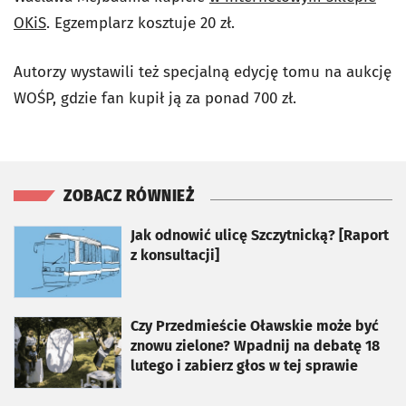
OKiS
. Egzemplarz kosztuje 20 zł.
Autorzy wystawili też specjalną edycję tomu na aukcję
WOŚP, gdzie fan kupił ją za ponad 700 zł.
ZOBACZ RÓWNIEŻ
otworzy się w nowej karcie
Jak odnowić ulicę Szczytnicką? [Raport
z konsultacji]
otworzy się w nowej karcie
Czy Przedmieście Oławskie może być
znowu zielone? Wpadnij na debatę 18
lutego i zabierz głos w tej sprawie