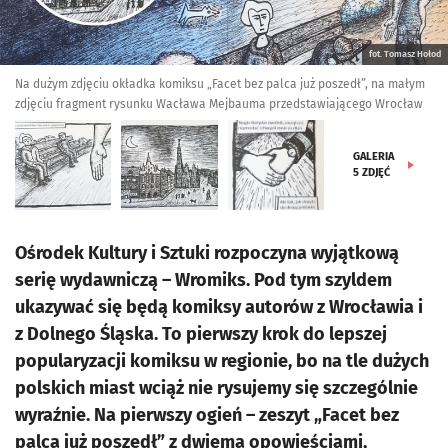
fot. Tomasz Hołod
Na dużym zdjęciu okładka komiksu „Facet bez palca już poszedł”, na małym
zdjęciu fragment rysunku Wacława Mejbauma przedstawiającego Wrocław
GALERIA
5
ZDJĘĆ
Ośrodek Kultury i Sztuki rozpoczyna wyjątkową
serię wydawniczą – Wromiks. Pod tym szyldem
ukazywać się będą komiksy autorów z Wrocławia i
z Dolnego Śląska. To pierwszy krok do lepszej
popularyzacji komiksu w regionie, bo na tle dużych
polskich miast wciąż nie rysujemy się szczególnie
wyraźnie. Na pierwszy ogień – zeszyt „Facet bez
palca już poszedł” z dwiema opowieściami,