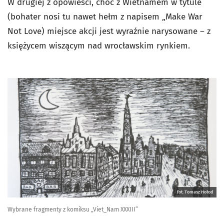
W drugiej z opowieści, choć z Wietnamem w tytule
(bohater nosi tu nawet hełm z napisem „Make War
Not Love) miejsce akcji jest wyraźnie narysowane – z
księżycem wiszącym nad wrocławskim rynkiem.
fot. Tomasz Hołod
Wybrane fragmenty z komiksu „Viet_Nam XXXIII”