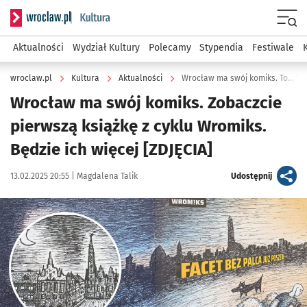
Serwis informacyjny wroclaw.pl podserwis: Kultura
Menu
Aktualności
Wydział Kultury
Polecamy
Stypendia
Festiwale
wroclaw.pl
Kultura
Aktualności
Wrocław ma swój komiks. To... Wr
Wrocław ma swój komiks. Zobaczcie
pierwszą książkę z cyklu Wromiks.
Będzie ich więcej [ZDJĘCIA]
Data publikacji:
Autor:
artykuł
13.02.2025 20:55 |
Magdalena Talik
Udostępnij
Kliknij, aby zobaczyć galerię