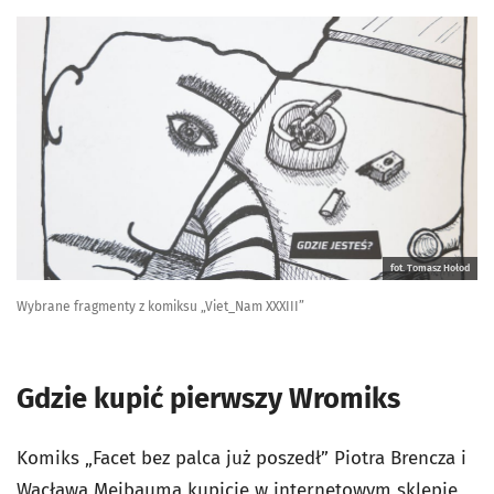
fot. Tomasz Hołod
Wybrane fragmenty z komiksu „Viet_Nam XXXIII”
Gdzie kupić pierwszy Wromiks
Komiks „Facet bez palca już poszedł” Piotra Brencza i
Wacława Mejbauma kupicie
w internetowym sklepie