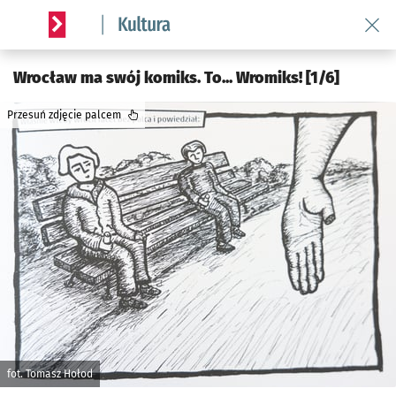
Wróć 
Serwis informacyjny wroclaw.pl podserwis: Kultura
Wrocław ma swój komiks. To... Wromiks! [1/6]
Przesuń zdjęcie palcem
fot. Tomasz Hołod