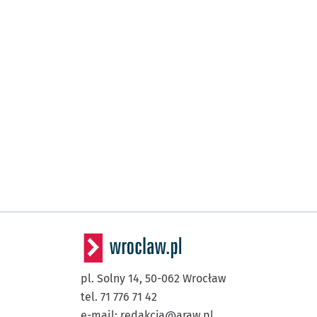
pl. Solny 14,
50-062
Wrocław
tel. 71 776 71 42
e-mail:
redakcja@araw.pl