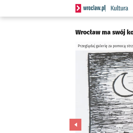
Serwis informacyjny wrocla
Wrocław ma swój kom
Przeglądaj galerię za pomocą str
Przejdź do poprzedniego zd