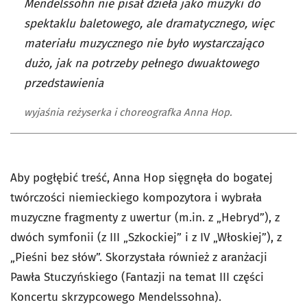
Mendelssohn nie pisał dzieła jako muzyki do
spektaklu baletowego, ale dramatycznego, więc
materiału muzycznego nie było wystarczająco
dużo, jak na potrzeby pełnego dwuaktowego
przedstawienia
wyjaśnia reżyserka i choreografka Anna Hop.
Aby pogłębić treść, Anna Hop sięgnęła do bogatej
twórczości niemieckiego kompozytora i wybrała
muzyczne fragmenty z uwertur (m.in. z „Hebryd”), z
dwóch symfonii (z III „Szkockiej” i z IV „Włoskiej”), z
„Pieśni bez słów”. Skorzystała również z aranżacji
Pawła Stuczyńskiego (Fantazji na temat III części
Koncertu skrzypcowego Mendelssohna).