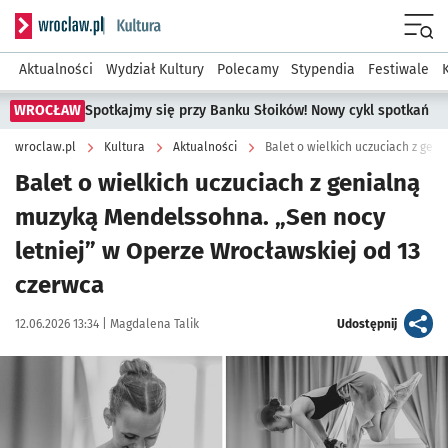
Serwis informacyjny wroclaw.pl podserwis: Kultura
Menu
Aktualności
Wydział Kultury
Polecamy
Stypendia
Festiwale
WROCŁAW
Spotkajmy się przy Banku Słoików! Nowy cykl spotkań
wroclaw.pl
Kultura
Aktualności
Balet o wielkich uczuciach z genialną
muzyką Mendelssohna. „Sen nocy
letniej” w Operze Wrocławskiej od 13
czerwca
Data publikacji:
Autor:
artykuł
12.06.2026 13:34 |
Magdalena Talik
Udostępnij
Kliknij, aby powiększyć