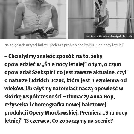
fot. Opera Wrocławska/Agata Felczak
Na zdjęciach artyści baletu podczas prób do spektaklu „Sen nocy letniej”
– Chciałyśmy znaleźć sposób na to, żeby
opowiedzieć w „Śnie nocy letniej” o tym, o czym
opowiadał Szekspir i co jest zawsze aktualne, czyli
o naturze ludzkich uczuć, która jest niezmienna od
wieków. Ubrałyśmy natomiast naszą opowieść w
skórkę współczesności – tłumaczy Anna Hop,
reżyserka i choreografka nowej baletowej
produkcji Opery Wrocławskiej. Premiera „Snu nocy
letniej” 13 czerwca. Co zobaczymy na scenie?