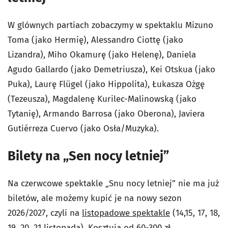
W glównych partiach zobaczymy w spektaklu Mizuno
Toma (jako Hermię), Alessandro Ciottę (jako
Lizandra), Miho Okamurę (jako Helenę), Daniela
Agudo Gallardo (jako Demetriusza), Kei Otskua (jako
Puka), Laurę Flügel (jako Hippolita), Łukasza Ożgę
(Tezeusza), Magdalenę Kurilec-Malinowską (jako
Tytanię), Armando Barrosa (jako Oberona), Javiera
Gutiérreza Cuervo (jako Osła/Muzyka).
Bilety na „Sen nocy letniej”
Na czerwcowe spektakle „Snu nocy letniej” nie ma już
biletów, ale możemy kupić je na nowy sezon
2026/2027, czyli na
listopadowe spektakle
(14,15, 17, 18,
19, 20, 21 listopada). Kosztują od 60-300 zł.