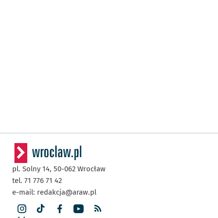
pl. Solny 14,
50-062
Wrocław
tel. 71 776 71 42
e-mail:
redakcja@araw.pl