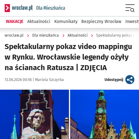
Serwis informacyjny wroclaw.pl podserwis: Dla mieszkańca
Menu
WAKACJE
Aktualności
Komunikaty
Bezpieczny Wrocław
Inwest
wroclaw.pl
Dla mieszkańca
Aktualności
Spektakularny pokaz vid
Spektakularny pokaz video mappingu
w Rynku. Wrocławskie legendy ożyły
na ścianach Ratusza | ZDJĘCIA
Data publikacji:
Autor:
artykuł
13.06.2026 00:56 |
Mariola Szczyrba
Udostępnij
Kliknij, aby zobaczyć galerię