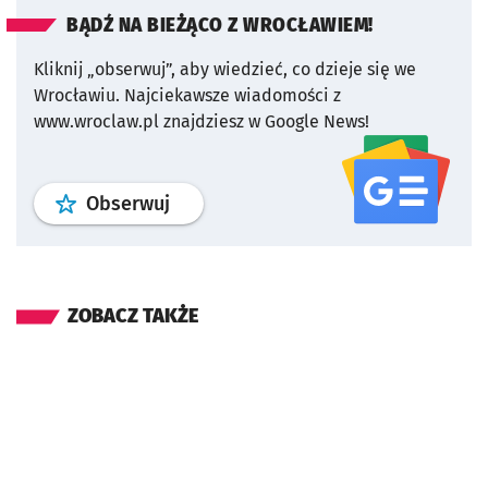
BĄDŹ NA BIEŻĄCO Z WROCŁAWIEM!
Kliknij „obserwuj”, aby wiedzieć, co dzieje się we
Wrocławiu.
Najciekawsze wiadomości z
www.wroclaw.pl znajdziesz w Google News!
profil
google news
serwisu wroclaw
Obserwuj
ZOBACZ TAKŻE