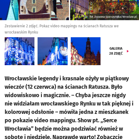
fot. Zuzanna Szarczyńska/Wroclaw.pl
Zestawienie 2 zdjęć. Pokaz video mappingu na ścianach Ratusza we
wrocławskim Rynku
GALERIA
28
ZDJĘĆ
Wrocławskie legendy i krasnale ożyły w piątkowy
wieczór (12 czerwca) na ścianach Ratusza. Było
widowiskowo i magicznie. – Chyba jeszcze nigdy
nie widziałam wrocławskiego Rynku w tak pięknej i
kolorowej odsłonie – mówiła jedna z mieszkanek
po pokazie video mappingu. Show pt. „Serce
Wrocławia” będzie można podziwiać również w
sobotę i niedzielę. Naprawdę warto! Zobaczcie