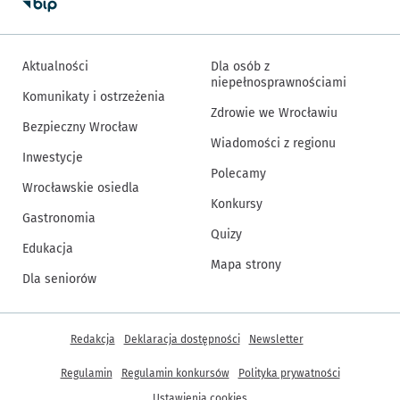
Aktualności
Dla osób z
niepełnosprawnościami
Komunikaty i ostrzeżenia
Zdrowie we Wrocławiu
Bezpieczny Wrocław
Wiadomości z regionu
Inwestycje
Polecamy
Wrocławskie osiedla
Konkursy
Gastronomia
Quizy
Edukacja
Mapa strony
Dla seniorów
Inne informacje
Redakcja
Deklaracja dostępności
Newsletter
Regulamin
Regulamin konkursów
Polityka prywatności
Ustawienia cookies