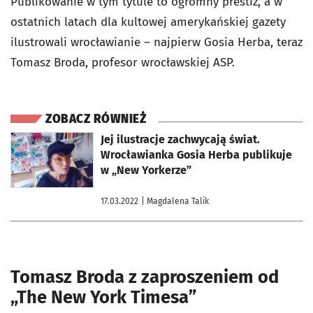
Publikowanie w tym tytule to ogromny prestiż, a w
ostatnich latach dla kultowej amerykańskiej gazety
ilustrowali wrocławianie – najpierw Gosia Herba, teraz
Tomasz Broda, profesor wrocławskiej ASP.
ZOBACZ RÓWNIEŻ
otworzy się w nowej karcie
Jej ilustracje zachwycają świat.
Wrocławianka Gosia Herba publikuje
w „New Yorkerze”
17.03.2022
| Magdalena Talik
Tomasz Broda z zaproszeniem od
„The New York Timesa”