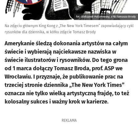
fot. Oleksandr Poliakovsky, z FB Tomasza Brody
Na zdjęciu głównym King Kong z „The New York Timesem” zapowiadający cykl
rysunków dla dziennika, w kółku zdjęcie Tomasz Brody
Amerykanie śledzą dokonania artystów na całym
świecie i wybierają najciekawsze nazwiska w
świecie ilustratorów i rysowników. Do tego grona
od 1 marca dołączy Tomasz Broda, prof. ASP we
Wrocławiu. I przyznaje, że publikowanie prac na
trzeciej stronie dziennika „The New York Times”
oznacza nie tylko wielką artystyczną frajdę, to też
kolosalny sukces i ważny krok w karierze.
REKLAMA