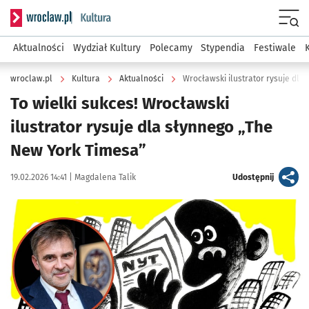
Serwis informacyjny wroclaw.pl podserwis: Kultura
Menu
Aktualności
Wydział Kultury
Polecamy
Stypendia
Festiwale
wroclaw.pl
Kultura
Aktualności
Wrocławski ilustrator rysuje dla
To wielki sukces! Wrocławski
ilustrator rysuje dla słynnego „The
New York Timesa”
Data publikacji:
Autor:
artykuł
19.02.2026 14:41 |
Magdalena Talik
Udostępnij
Kliknij, aby powiększyć