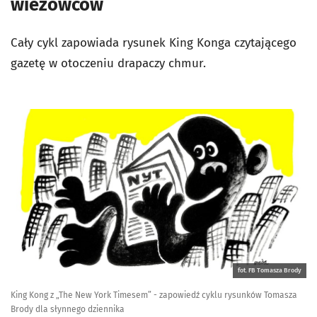
wieżowców
Cały cykl zapowiada rysunek King Konga czytającego
gazetę w otoczeniu drapaczy chmur.
fot. FB Tomasza Brody
King Kong z „The New York Timesem” - zapowiedź cyklu rysunków Tomasza
Brody dla słynnego dziennika