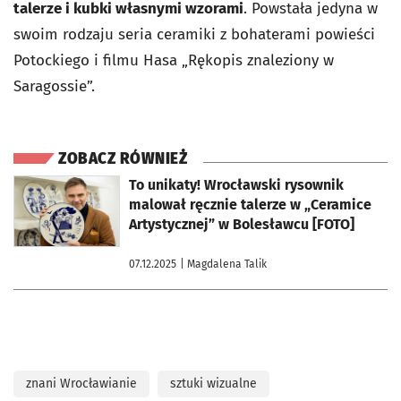
talerze i kubki własnymi wzorami
. Powstała jedyna w
swoim rodzaju seria ceramiki z bohaterami powieści
Potockiego i filmu Hasa „Rękopis znaleziony w
Saragossie”.
ZOBACZ RÓWNIEŻ
otworzy się w nowej karcie
To unikaty! Wrocławski rysownik
malował ręcznie talerze w „Ceramice
Artystycznej” w Bolesławcu [FOTO]
07.12.2025
| Magdalena Talik
znani Wrocławianie
sztuki wizualne