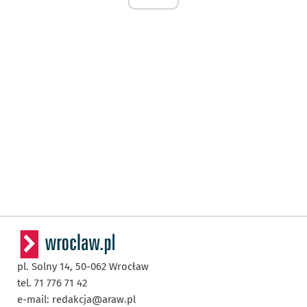
pl. Solny 14,
50-062
Wrocław
tel. 71 776 71 42
e-mail:
redakcja@araw.pl