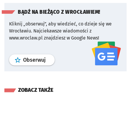
BĄDŹ NA BIEŻĄCO Z WROCŁAWIEM!
Kliknij „obserwuj”, aby wiedzieć, co dzieje się we
Wrocławiu.
Najciekawsze wiadomości z
www.wroclaw.pl znajdziesz w Google News!
profil
google news
serwisu wroclaw
Obserwuj
ZOBACZ TAKŻE