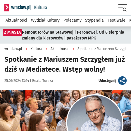
Serwis informacyjny wroclaw.pl podserwis: Kultura
Menu
Aktualności
Wydział Kultury
Polecamy
Stypendia
Festiwale
Z MIASTA
Remont torów na Stawowej i Peronowej. Od 8 sierpnia
zmiany dla kierowców i pasażerów MPK
wroclaw.pl
Kultura
Aktualności
Spotkanie z Mariuszem Szczygłem
Spotkanie z Mariuszem Szczygłem już
dziś w Mediatece. Wstęp wolny!
Data publikacji:
Autor:
artykuł
25.06.2024 13:14 |
Beata Turska
Udostępnij
Kliknij, aby powiększyć