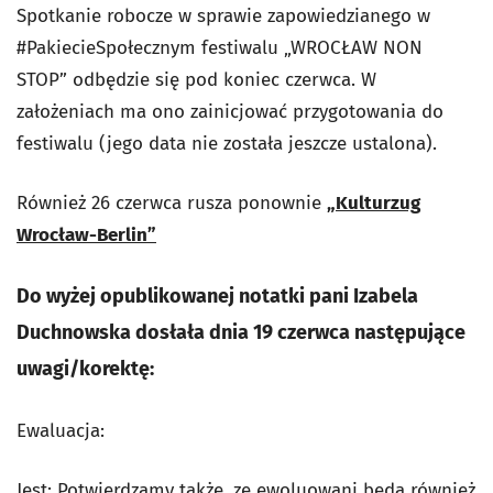
Spotkanie robocze w sprawie zapowiedzianego w
#PakiecieSpołecznym festiwalu „WROCŁAW NON
STOP” odbędzie się pod koniec czerwca. W
założeniach ma ono zainicjować przygotowania do
festiwalu (jego data nie została jeszcze ustalona).
Również 26 czerwca rusza ponownie
„Kulturzug
Wrocław-Berlin”
Do wyżej opublikowanej notatki pani Izabela
Duchnowska dosłała dnia 19 czerwca następujące
uwagi/korektę:
Ewaluacja:
Jest: Potwierdzamy także, ze ewoluowani będą również