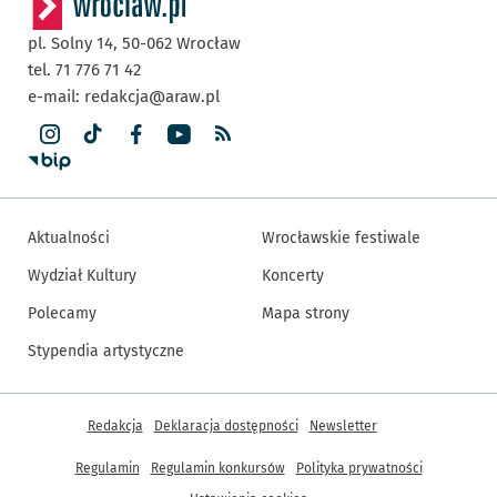
pl. Solny 14,
50-062
Wrocław
tel. 71 776 71 42
e-mail:
redakcja@araw.pl
Aktualności
Wrocławskie festiwale
Wydział Kultury
Koncerty
Polecamy
Mapa strony
Stypendia artystyczne
Inne informacje
Redakcja
Deklaracja dostępności
Newsletter
Regulamin
Regulamin konkursów
Polityka prywatności