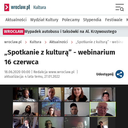
Serwis informacyjny wroclaw.pl podserwis: Kultura
Menu
Aktualności
Wydział Kultury
Polecamy
Stypendia
Festiwale
WROCŁAW
Wypadek autobusu i taksówki na Al. Krzywoustego
wroclaw.pl
Kultura
Aktualności
„Spotkanie z kulturą” - webinari
„Spotkanie z kulturą” - webinarium
16 czerwca
Data publikacji:
Autor:
18.06.2020 00:00 |
Redakcja www.wroclaw.pl
|
artykuł
Udostępnij
aktualizacja:
4 lata temu, 27.01.2022
Kliknij, aby powiększyć