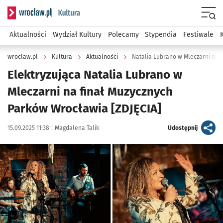
Serwis informacyjny wroclaw.pl podserwis: Kultura
Menu
Aktualności
Wydział Kultury
Polecamy
Stypendia
Festiwale
wroclaw.pl
Kultura
Aktualności
Natalia Lubrano w Mleczarni na 
Elektryzująca Natalia Lubrano w
Mleczarni na finał Muzycznych
Parków Wrocławia [ZDJĘCIA]
Data publikacji:
Autor:
artykuł
15.09.2025 11:38 |
Magdalena Talik
Udostępnij
Kliknij, aby zobaczyć galerię