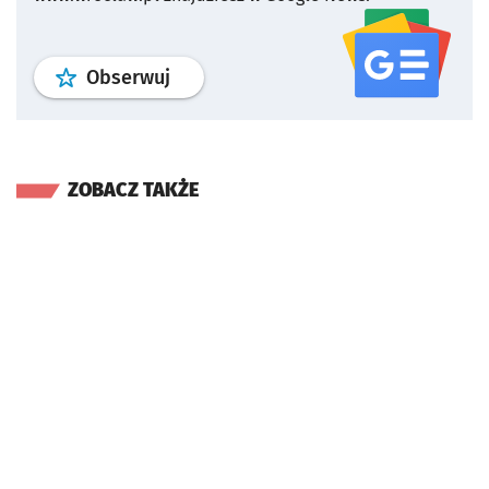
profil
google news
serwisu wroclaw
Obserwuj
ZOBACZ TAKŻE