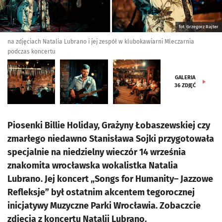
fot. Grzegorz Rajter
na zdjęciach Natalia Lubrano i jej zespół w klubokawiarni Mleczarnia
podczas koncertu
GALERIA
36
ZDJĘĆ
Piosenki Billie Holiday, Grażyny Łobaszewskiej czy
zmarłego niedawno Stanisława Sojki przygotowała
specjalnie na niedzielny wieczór 14 września
znakomita wrocławska wokalistka Natalia
Lubrano. Jej koncert „Songs for Humanity– Jazzowe
Refleksje” był ostatnim akcentem tegorocznej
inicjatywy Muzyczne Parki Wrocławia. Zobaczcie
zdjęcia z koncertu Natalii Lubrano.