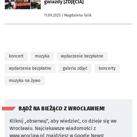
gwiazdy [ZDJĘCIA]
11.09.2025
| Magdalena Talik
koncert
muzyka
wydarzenie bezpłatne
wydarzenia bezpłatne
galeria zdjęć
koncerty
muzyka na żywo
BĄDŹ NA BIEŻĄCO Z WROCŁAWIEM!
Kliknij „obserwuj”, aby wiedzieć, co dzieje się we
Wrocławiu.
Najciekawsze wiadomości z
www.wroclaw.pl znajdziesz w Google News!