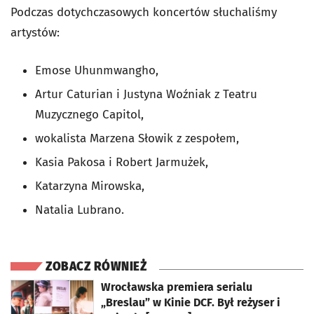
Podczas dotychczasowych koncertów słuchaliśmy
artystów:
Emose Uhunmwangho,
Artur Caturian i Justyna Woźniak z Teatru
Muzycznego Capitol,
wokalista Marzena Słowik z zespołem,
Kasia Pakosa i Robert Jarmużek,
Katarzyna Mirowska,
Natalia Lubrano.
ZOBACZ RÓWNIEŻ
otworzy się w nowej karcie
Wrocławska premiera serialu
„Breslau” w Kinie DCF. Był reżyser i