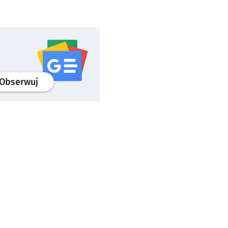
profil
google news
serwisu wroclaw.pl
Obserwuj