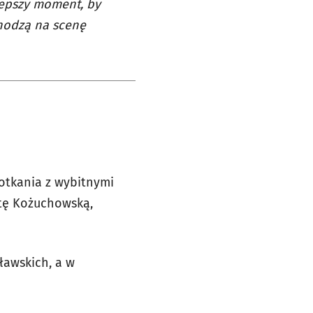
jlepszy moment, by
chodzą na scenę
otkania z wybitnymi
atę Kożuchowską,
ławskich, a w