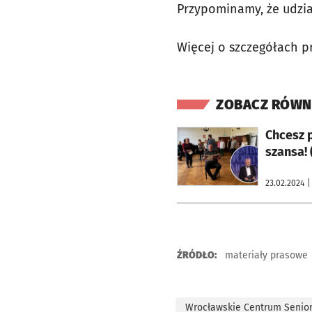
Przypominamy, że udzia
Więcej o szczegółach pr
ZOBACZ RÓWN
otworzy się w nowej karcie
Chcesz 
szansa!
23.02.2024
|
ŹRÓDŁO:
materiały prasowe
Wrocławskie Centrum Senio