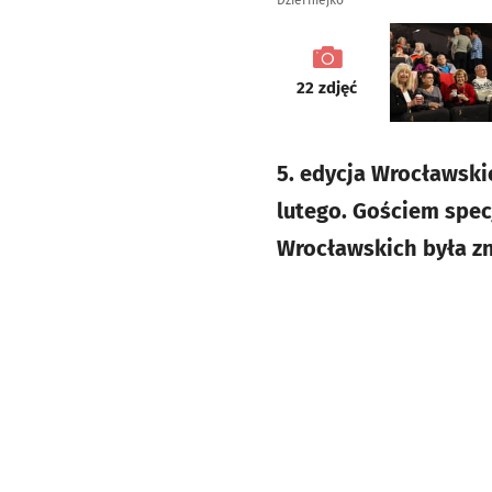
Dzierniejko
galeria
22
zdjęć
5. edycja Wrocławski
lutego. Gościem spec
Wrocławskich była zn