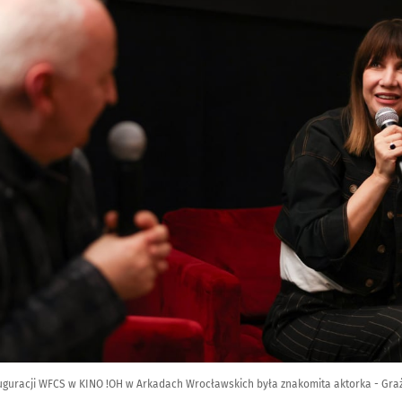
uguracji WFCS w KINO !OH w Arkadach Wrocławskich była znakomita aktorka - Gra