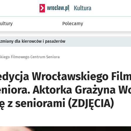
Serwis informacyjny wroclaw.pl podserwis: 
ultury
Polecamy
 zmiany dla kierowców i pasażerów
wskiego Filmowego Centrum Seniora
 edycja Wrocławskiego Fi
niora. Aktorka Grażyna W
ę z seniorami (ZDJĘCIA)
ię