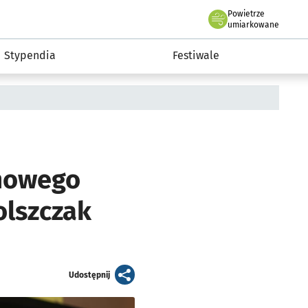
Powietrze
we Wrocławiu
Kultura
umiarkowane
Stypendia
Festiwale
lmowego
olszczak
artykuł
Udostępnij