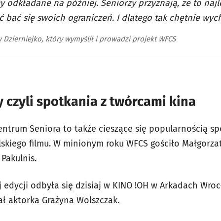
ły odkładane na później. Seniorzy przyznają, że to na
ć bać się swoich ograniczeń. I dlatego tak chętnie wy
 Dzierniejko, który wymyślił i prowadzi projekt WFCS
 czyli spotkania z twórcami kina
ntrum Seniora to także cieszące się popularnością sp
lskiego filmu. W minionym roku WFCS gościło Małgorz
 Pakulnis.
 edycji odbyła się dzisiaj w KINO !OH w Arkadach Wroc
ał aktorka Grażyna Wolszczak.