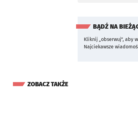
BĄDŹ NA BIEŻĄ
Kliknij „obserwuj”, aby 
Najciekawsze wiadomośc
ZOBACZ TAKŻE