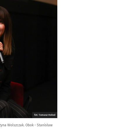
fot. Tomasz Hołod
żyna Wolszczak. Obok - Stanisław