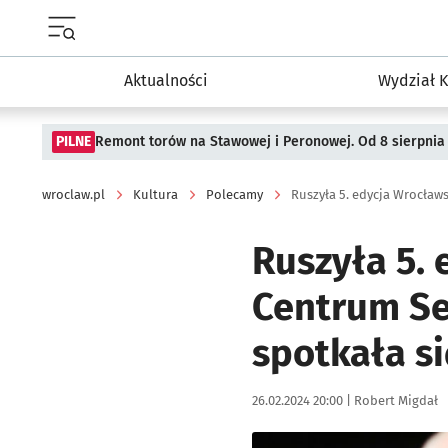
Menu główne portalu wroclaw.pl
Aktualności
Wydział K
PILNE
Remont torów na Stawowej i Peronowej. Od 8 sierpnia
wroclaw.pl
Kultura
Polecamy
Ruszyła 5. edycja Wrocła
Ruszyła 5.
Centrum Se
spotkała si
Data publikacji:
Autor:
26.02.2024 20:00 |
Robert Migdał
Kliknij, aby zobaczyć galer