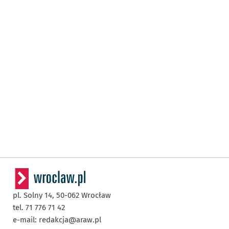
pl. Solny 14,
50-062
Wrocław
tel. 71 776 71 42
e-mail:
redakcja@araw.pl