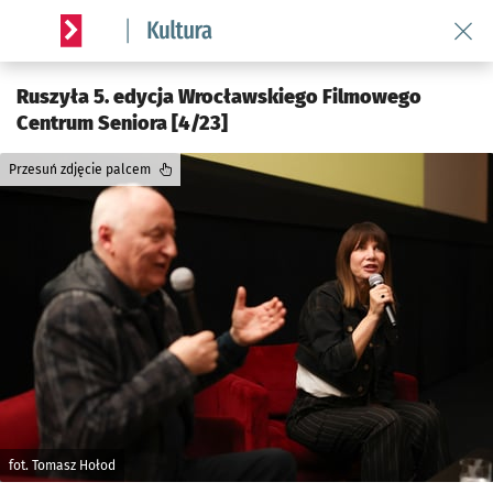
Wróć 
Serwis informacyjny wroclaw.pl podserwis: Kultura
Ruszyła 5. edycja Wrocławskiego Filmowego
Centrum Seniora [4/23]
Przesuń zdjęcie palcem
fot. Tomasz Hołod