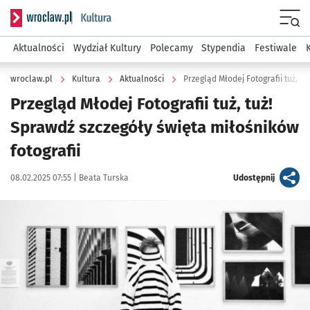
Serwis informacyjny wroclaw.pl podserwis: Kultura
Menu
Aktualności
Wydział Kultury
Polecamy
Stypendia
Festiwale
wroclaw.pl
Kultura
Aktualności
Przegląd Młodej Fotografii tuż, tuż
Przegląd Młodej Fotografii tuż, tuż!
Sprawdź szczegóły święta miłośników
fotografii
Data publikacji:
Autor:
artykuł
08.02.2025 07:55 |
Beata Turska
Udostępnij
Kliknij, aby powiększyć