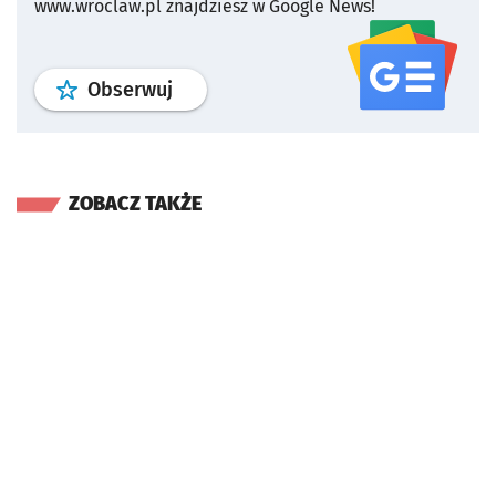
www.wroclaw.pl znajdziesz w Google News!
profil
google news
serwisu wroclaw
Obserwuj
ZOBACZ TAKŻE