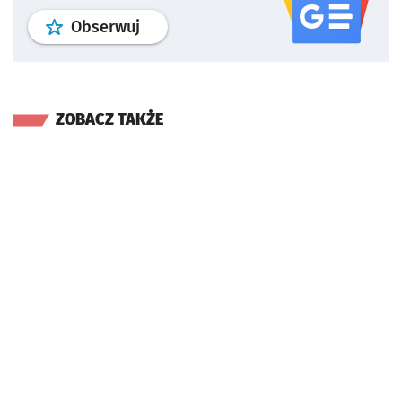
profil
google news
serwisu wroclaw
Obserwuj
ZOBACZ TAKŻE