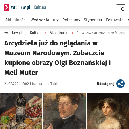
Serwis informacyjny wroclaw.pl podserwis: Kultura
Menu
Aktualności
Wydział Kultury
Polecamy
Stypendia
Festiwale
wroclaw.pl
Kultura
Aktualności
Prawdziwe arcydzieła w Muzeum
Arcydzieła już do oglądania w
Muzeum Narodowym. Zobaczcie
kupione obrazy Olgi Boznańskiej i
Meli Muter
Data publikacji:
Autor:
artykuł
21.02.2024 12:02 |
Magdalena Talik
Udostępnij
Kliknij, aby powiększyć