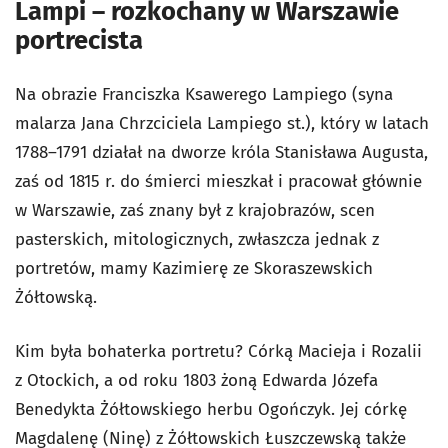
Lampi – rozkochany w Warszawie
portrecista
Na obrazie Franciszka Ksawerego Lampiego (syna
malarza Jana Chrzciciela Lampiego st.), który w latach
1788–1791 działał na dworze króla Stanisława Augusta,
zaś od 1815 r. do śmierci mieszkał i pracował głównie
w Warszawie, zaś znany był z krajobrazów, scen
pasterskich, mitologicznych, zwłaszcza jednak z
portretów, mamy Kazimierę ze Skoraszewskich
Żółtowską.
Kim była bohaterka portretu? Córką Macieja i Rozalii
z Otockich, a od roku 1803 żoną Edwarda Józefa
Benedykta Żółtowskiego herbu Ogończyk. Jej córkę
Magdalenę (Ninę) z Żółtowskich Łuszczewską także