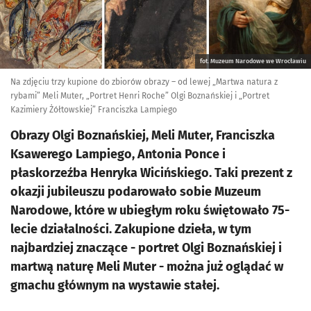
fot. Muzeum Narodowe we Wrocławiu
Na zdjęciu trzy kupione do zbiorów obrazy – od lewej „Martwa natura z
rybami” Meli Muter, „Portret Henri Roche” Olgi Boznańskiej i „Portret
Kazimiery Żółtowskiej” Franciszka Lampiego
Obrazy Olgi Boznańskiej, Meli Muter, Franciszka
Ksawerego Lampiego, Antonia Ponce i
płaskorzeźba Henryka Wicińskiego. Taki prezent z
okazji jubileuszu podarowało sobie Muzeum
Narodowe, które w ubiegłym roku świętowało 75-
lecie działalności. Zakupione dzieła, w tym
najbardziej znaczące - portret Olgi Boznańskiej i
martwą naturę Meli Muter - można już oglądać w
gmachu głównym na wystawie stałej.