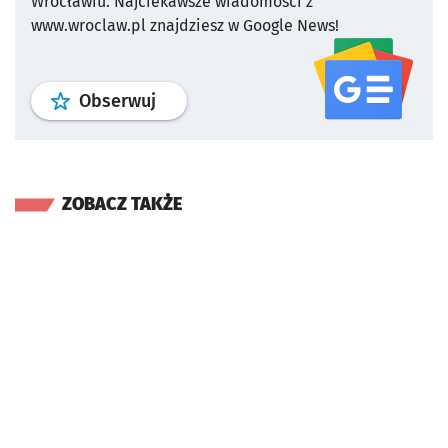
Wrocławiu.
Najciekawsze wiadomości z
www.wroclaw.pl znajdziesz w Google News!
profil
google news
serwisu wroclaw
Obserwuj
ZOBACZ TAKŻE