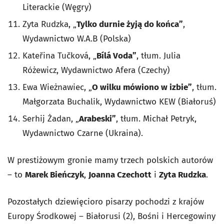
Literackie (Węgry)
Zyta Rudzka, „
Tylko durnie żyją do końca”
,
Wydawnictwo W.A.B (Polska)
Kateřina Tučková, „
Bílá Voda”
, tłum. Julia
Różewicz, Wydawnictwo Afera (Czechy)
Ewa Wieżnawiec, „
O wilku mówiono w izbie”
, tłum.
Małgorzata Buchalik, Wydawnictwo KEW (Białoruś)
Serhij Żadan, „
Arabeski”
, tłum. Michał Petryk,
Wydawnictwo Czarne (Ukraina).
W prestiżowym gronie mamy trzech polskich autorów
– to
Marek Bieńczyk
,
Joanna Czechott
i
Zyta Rudzka
.
Pozostałych dziewięcioro pisarzy pochodzi z krajów
Europy Środkowej – Białorusi (2), Bośni i Hercegowiny