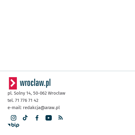
pl. Solny 14,
50-062
Wrocław
tel. 71 776 71 42
e-mail:
redakcja@araw.pl