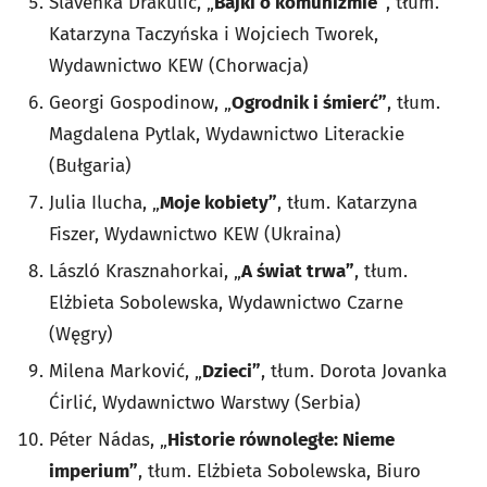
Slavenka Drakulić, „
Bajki o komunizmie”
, tłum.
Katarzyna Taczyńska i Wojciech Tworek,
Wydawnictwo KEW (Chorwacja)
Georgi Gospodinow, „
Ogrodnik i śmierć”
, tłum.
Magdalena Pytlak, Wydawnictwo Literackie
(Bułgaria)
Julia Ilucha, „
Moje kobiety”
, tłum. Katarzyna
Fiszer, Wydawnictwo KEW (Ukraina)
László Krasznahorkai, „
A świat trwa”
, tłum.
Elżbieta Sobolewska, Wydawnictwo Czarne
(Węgry)
Milena Marković, „
Dzieci”
, tłum. Dorota Jovanka
Ćirlić, Wydawnictwo Warstwy (Serbia)
Péter Nádas, „
Historie równoległe: Nieme
imperium”
, tłum. Elżbieta Sobolewska, Biuro