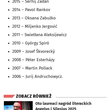
2015 – Serhij Żadan
2014 – Pavol Rankov
2013 – Oksana Zabużko
2012 – Miljenko Jergović
2011 – Swietłana Aleksijewicz
2010 – György Spiró
2009 – Josef Škvorecký
2008 – Péter Esterházy
2007 – Martin Pollack
2006 – Jurij Andruchowycz.
ZOBACZ RÓWNIEŻ
otworzy się w nowej karcie
Oto laureaci nagród literackich
Angelus i Silesius 2025