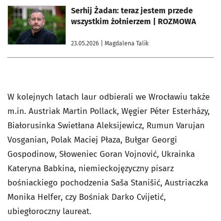
otworzy się w nowej karcie
Serhij Żadan: teraz jestem przede
wszystkim żołnierzem | ROZMOWA
23.05.2026
| Magdalena Talik
W kolejnych latach laur odbierali we Wrocławiu także
m.in. Austriak Martin Pollack, Węgier Péter Esterházy,
Białorusinka Swietłana Aleksijewicz, Rumun Varujan
Vosganian, Polak Maciej Płaza, Bułgar Georgi
Gospodinow, Słoweniec Goran Vojnović, Ukrainka
Kateryna Babkina, niemieckojęzyczny pisarz
bośniackiego pochodzenia Saša Stanišić, Austriaczka
Monika Helfer, czy Bośniak Darko Cvijetić,
ubiegłoroczny laureat.