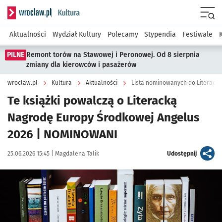
Serwis informacyjny wroclaw.pl podserwis: Kultura
Menu
Aktualności
Wydział Kultury
Polecamy
Stypendia
Festiwale
PILNE
Remont torów na Stawowej i Peronowej. Od 8 sierpnia
zmiany dla kierowców i pasażerów
wroclaw.pl
Kultura
Aktualności
Lista nominowanych do Literacki
Te książki powalczą o Literacką
Nagrodę Europy Środkowej Angelus
2026 | NOMINOWANI
Data publikacji:
Autor:
artykuł
25.06.2026 15:45 |
Magdalena Talik
Udostępnij
Kliknij, aby powiększyć