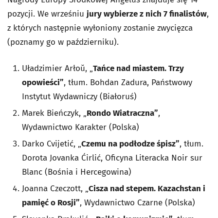
pozycji. We wrześniu
jury wybierze z nich 7 finalistów
,
z których następnie wyłoniony zostanie zwycięzca
(poznamy go w październiku).
Uładzimier Arłoŭ, „
Tańce nad miastem. Trzy
opowieści”
, tłum. Bohdan Zadura, Państwowy
Instytut Wydawniczy (Białoruś)
Marek Bieńczyk, „
Rondo Wiatraczna”
,
Wydawnictwo Karakter (Polska)
Darko Cvijetić, „
Czemu na podłodze śpisz”
, tłum.
Dorota Jovanka Ćirlić, Oficyna Literacka Noir sur
Blanc (Bośnia i Hercegowina)
Joanna Czeczott, „
Cisza nad stepem. Kazachstan i
pamięć o Rosji”
, Wydawnictwo Czarne (Polska)