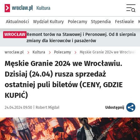
Serwis informacyjny wroclaw.pl podserwis: Kultura
Menu
Aktualności
Wydział Kultury
Polecamy
Stypendia
Festiwale
WROCŁAW
Remont torów na Stawowej i Peronowej. Od 8 sierpnia
zmiany dla kierowców i pasażerów
wroclaw.pl
Kultura
Polecamy
Męskie Granie 2024 we Wrocławiu. D
Męskie Granie 2024 we Wrocławiu.
Dzisiaj (24.04) rusza sprzedaż
ostatniej puli biletów (CENY, GDZIE
KUPIĆ)
Data publikacji:
Autor:
artykuł
24.04.2024 09:50 |
Robert Migdał
Udostępnij
Kliknij, aby powiększyć