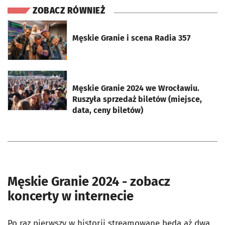
ZOBACZ RÓWNIEŻ
otworzy się w nowej karcie
Męskie Granie i scena Radia 357
otworzy się w nowej karcie
Męskie Granie 2024 we Wrocławiu.
Ruszyła sprzedaż biletów (miejsce,
data, ceny biletów)
Męskie Granie 2024 - zobacz
koncerty w internecie
Po raz pierwszy w historii streamowane będą aż dwa