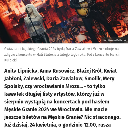
fot. Marcin Kulbicki
Gwiazdami Męskiego Grania 2024 będą Daria Zawiałow i Mrozu - oboje na
zdjęciu z koncertu w Hali Stulecia z lutego tego roku. Fot z koncertu Marcin
Kulbicki
Anita Lipnicka, Anna Rusowicz, Błażej Król, Kwiat
Jabłoni, Zalewski, Daria Zawiałow, Smolik, Mery
Spolsky, czy wrocławianin Mrozu... - to tylko
kawałek długiej listy artystów, którzy już w
sierpniu wystąpią na koncertach pod hasłem
Męskie Granie 2024 we Wrocławiu. Nie macie
jeszcze biletów na Męskie Granie? Nic straconego.
Już dzisiaj, 24 kwietnia, o godzinie 12.00, rusza