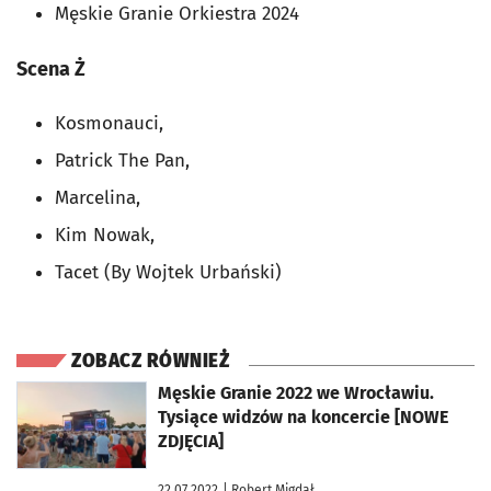
Męskie Granie Orkiestra 2024
Scena Ż
Kosmonauci,
Patrick The Pan,
Marcelina,
Kim Nowak,
Tacet (By Wojtek Urbański)
ZOBACZ RÓWNIEŻ
otworzy się w nowej karcie
Męskie Granie 2022 we Wrocławiu.
Tysiące widzów na koncercie [NOWE
ZDJĘCIA]
22.07.2022
| Robert Migdał