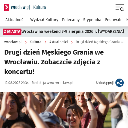
Serwis informacyjny wroclaw.pl podserwis: Kultura
Menu
Aktualności
Wydział Kultury
Polecamy
Stypendia
Festiwale
Z MIASTA
Wrocław na weekend 7-9 sierpnia 2026 r. [WYDARZENIA]
wroclaw.pl
Kultura
Aktualności
Drugi dzień Męskiego Grania we W
Drugi dzień Męskiego Grania we
Wrocławiu. Zobaczcie zdjęcia z
koncertu!
Data publikacji:
Autor:
artykuł
12.08.2023 21:34 |
Redakcja www.wroclaw.pl
Udostępnij
Kliknij, aby zobaczyć galerię
Kliknij, aby powiększyć