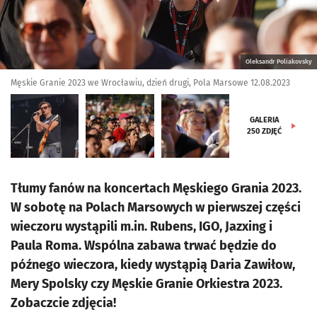
Oleksandr Poliakovsky
Męskie Granie 2023 we Wrocławiu, dzień drugi, Pola Marsowe 12.08.2023
GALERIA
250
ZDJĘĆ
Tłumy fanów na koncertach Męskiego Grania 2023.
W sobotę na Polach Marsowych w pierwszej części
wieczoru wystąpili m.in. Rubens, IGO, Jazxing i
Paula Roma. Wspólna zabawa trwać będzie do
późnego wieczora, kiedy wystąpią Daria Zawiłow,
Mery Spolsky czy Męskie Granie Orkiestra 2023.
Zobaczcie zdjęcia!