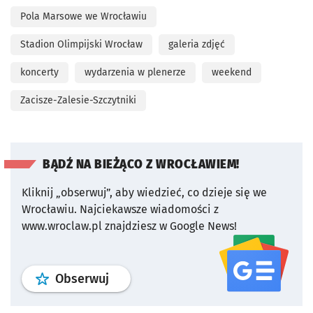
Pola Marsowe we Wrocławiu
Stadion Olimpijski Wrocław
galeria zdjęć
koncerty
wydarzenia w plenerze
weekend
Zacisze-Zalesie-Szczytniki
BĄDŹ NA BIEŻĄCO Z WROCŁAWIEM!
Kliknij „obserwuj”, aby wiedzieć, co dzieje się we
Wrocławiu.
Najciekawsze wiadomości z
www.wroclaw.pl znajdziesz w Google News!
profil
google news
serwisu wroclaw
Obserwuj