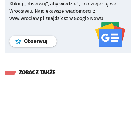
Kliknij „obserwuj”, aby wiedzieć, co dzieje się we
Wrocławiu.
Najciekawsze wiadomości z
www.wroclaw.pl znajdziesz w Google News!
profil
google news
serwisu wroclaw
Obserwuj
ZOBACZ TAKŻE