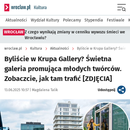
Serwis informacyjny wroclaw.pl podserwis: Kultura
Menu
Aktualności
Wydział Kultury
Polecamy
Stypendia
Festiwale
WROCŁAW
Z czego wynikają zmiany w cenniku wywozu śmieci we
Wrocławiu?
wroclaw.pl
Kultura
Aktualności
Byliście w Krupa Gallery? Świetna
galeria promująca młodych twórców.
Zobaczcie, jak tam trafić [ZDJĘCIA]
Data publikacji:
Autor:
artykuł
13.06.2025 10:57 |
Magdalena Talik
Udostępnij
Kliknij, aby zobaczyć galerię