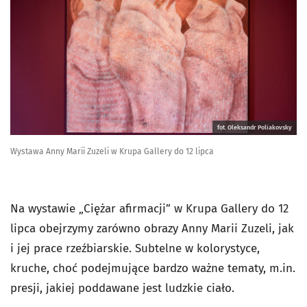
fot. Oleksandr Poliakovsky
Wystawa Anny Marii Zuzeli w Krupa Gallery do 12 lipca
Na wystawie „Ciężar afirmacji” w Krupa Gallery do 12
lipca obejrzymy zarówno obrazy Anny Marii Zuzeli, jak
i jej prace rzeźbiarskie. Subtelne w kolorystyce,
kruche, choć podejmujące bardzo ważne tematy, m.in.
presji, jakiej poddawane jest ludzkie ciało.