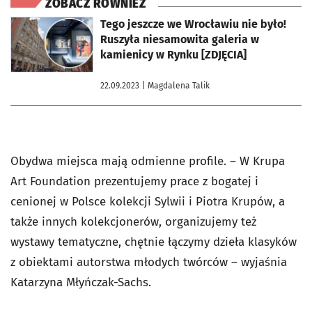
ZOBACZ RÓWNIEŻ
otworzy się w nowej karcie
Tego jeszcze we Wrocławiu nie było!
Ruszyła niesamowita galeria w
kamienicy w Rynku [ZDJĘCIA]
22.09.2023
| Magdalena Talik
Obydwa miejsca mają odmienne profile. – W Krupa
Art Foundation prezentujemy prace z bogatej i
cenionej w Polsce kolekcji Sylwii i Piotra Krupów, a
także innych kolekcjonerów, organizujemy też
wystawy tematyczne, chętnie łączymy dzieła klasyków
z obiektami autorstwa młodych twórców – wyjaśnia
Katarzyna Młyńczak-Sachs.