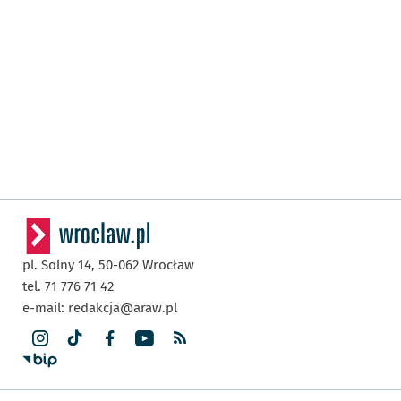
pl. Solny 14,
50-062
Wrocław
tel. 71 776 71 42
e-mail:
redakcja@araw.pl