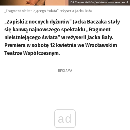
Fot. Tomasz Walków/archiwum www.wroclaw.pl
„Fragment nieistniejącego świata” reżyseria Jacka Bała
„Zapiski z nocnych dyżurów” Jacka Baczaka stały
się kanwą najnowszego spektaklu „Fragment
nieistniejącego świata” w reżyserii Jacka Bały.
Premiera w sobotę 12 kwietnia we Wrocławskim
Teatrze Współczesnym.
REKLAMA
ad