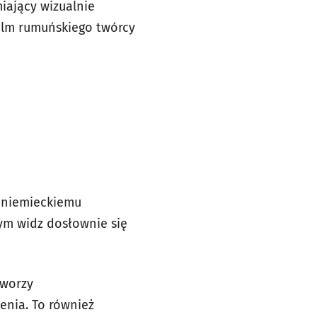
iający wizualnie
ilm rumuńskiego twórcy
ć
ł niemieckiemu
rym widz dosłownie się
tworzy
enia. To również