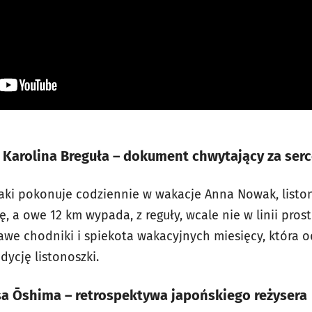
ż. Karolina Breguła – dokument chwytający za ser
 jaki pokonuje codziennie w wakacje Anna Nowak, listo
 a owe 12 km wypada, z reguły, wcale nie w linii pros
we chodniki i spiekota wakacyjnych miesięcy, która od
dycję listonoszki.
isa Ōshima – retrospektywa japońskiego reżysera