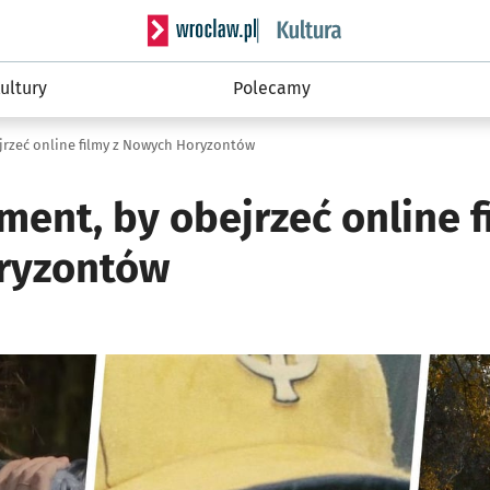
Serwis informacyjny wroclaw.pl podserwis: 
ultury
Polecamy
jrzeć online filmy z Nowych Horyzontów
ent, by obejrzeć online f
ryzontów