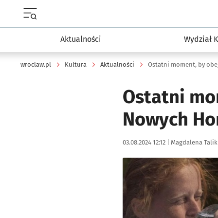
Menu główne portalu wroclaw.pl
Aktualności
Wydział K
wroclaw.pl
Kultura
Aktualności
Ostatni moment, by obe
Ostatni mom
Nowych Ho
Data publikacji:
Autor:
03.08.2024 12:12 |
Magdalena Talik
Kliknij, aby powiększyć