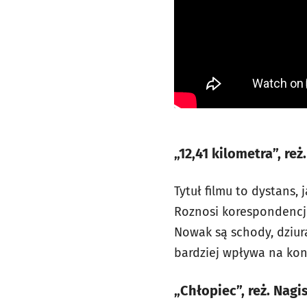
„12,41 kilometra”, re
Tytuł filmu to dystans,
Roznosi korespondencję,
Nowak są schody, dziura
bardziej wpływa na kon
„Chłopiec”, reż. Nag