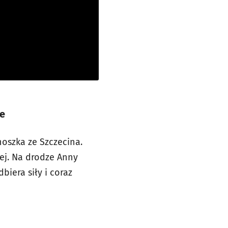
ce
noszka ze Szczecina.
tej. Na drodze Anny
biera siły i coraz