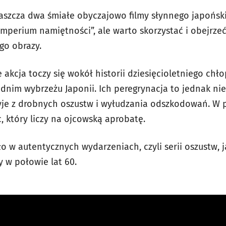
łaszcza dwa śmiałe obyczajowo filmy słynnego japońskie
Imperium namiętności”, ale warto skorzystać i obejrzeć
ego obrazy.
 akcja toczy się wokół historii dziesięcioletniego ch
dnim wybrzeżu Japonii. Ich peregrynacja to jednak ni
żyje z drobnych oszustw i wyłudzania odszkodowań. W 
 który liczy na ojcowską aprobatę.
 w autentycznych wydarzeniach, czyli serii oszustw, ja
y w połowie lat 60.