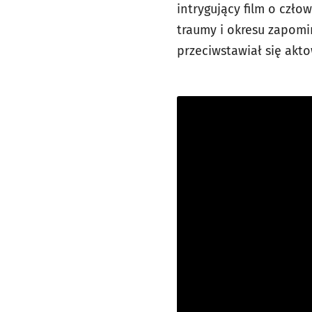
intrygujący film o czł
traumy i okresu zapomin
przeciwstawiał się ak