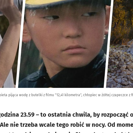
bieta pijąca wodę z butelki z filmu "12,41 kilometra", chłopiec w żółtej czapeczce z 
 godzina 23.59 – to ostatnia chwila, by rozpoczą
 Ale nie trzeba wcale tego robić w nocy. Od mome