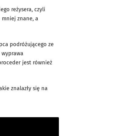
go reżysera, czyli
 mniej znane, a
łopca podróżującego ze
e wyprawa
proceder jest również
kie znalazły się na