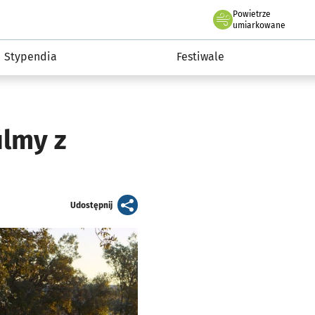
Powietrze
we Wrocławiu
Kultura
umiarkowane
Stypendia
Festiwale
ilmy z
artykuł
Udostępnij