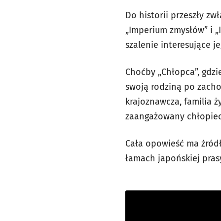
Do historii przeszły zw
„Imperium zmysłów” i „
szalenie interesujące j
Choćby „Chłopca”, gdzie
swoją rodziną po zacho
krajoznawcza, familia 
zaangażowany chłopiec,
Cała opowieść ma źródło
łamach japońskiej pras