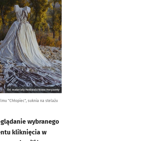
fot. materiały Festiwalu Nowe Horyzonty
filmu "Chłopiec", suknia na stelażu
ć oglądanie wybranego
ntu kliknięcia w