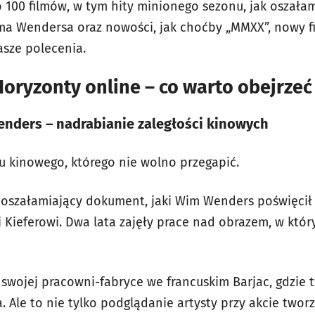
100 filmów, w tym hity minionego sezonu, jak oszałam
a Wendersa oraz nowości, jak choćby „MMXX”, nowy f
nasze polecenia.
oryzonty online – co warto obejrze
enders – nadrabianie zaległości kinowych
u kinowego, którego nie wolno przegapić.
 oszałamiający dokument, jaki Wim Wenders poświęci
 Kieferowi. Dwa lata zajęły prace nad obrazem, w któ
 swojej pracowni-fabryce we francuskim Barjac, gdzie 
 Ale to nie tylko podglądanie artysty przy akcie tworz