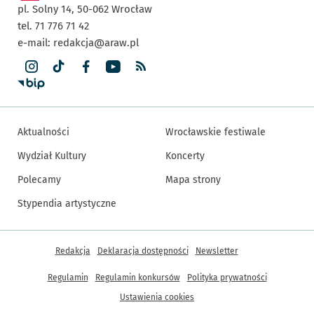
pl. Solny 14,
50-062
Wrocław
tel. 71 776 71 42
e-mail:
redakcja@araw.pl
Aktualności
Wrocławskie festiwale
Wydział Kultury
Koncerty
Polecamy
Mapa strony
Stypendia artystyczne
Inne informacje
Redakcja
Deklaracja dostępności
Newsletter
Regulamin
Regulamin konkursów
Polityka prywatności
Ustawienia cookies