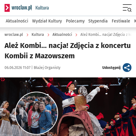
Serwis informacyjny wroclaw.pl podserwis: Kultura
Menu
Aktualności
Wydział Kultury
Polecamy
Stypendia
Festiwale
wroclaw.pl
Kultura
Aktualności
Ależ Kombi... nacja! Zdjęcia z k
Ależ Kombi... nacja! Zdjęcia z koncertu
Kombii z Mazowszem
Data publikacji:
Autor:
artykuł
06.06.2026 11:07 |
Błażej Organisty
Udostępnij
Kliknij, aby zobaczyć galerię