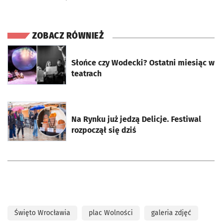
ZOBACZ RÓWNIEŻ
otworzy się w nowej karcie
Słońce czy Wodecki? Ostatni miesiąc w
teatrach
otworzy się w nowej karcie
Na Rynku już jedzą Delicje. Festiwal
rozpoczął się dziś
Święto Wrocławia
plac Wolności
galeria zdjęć