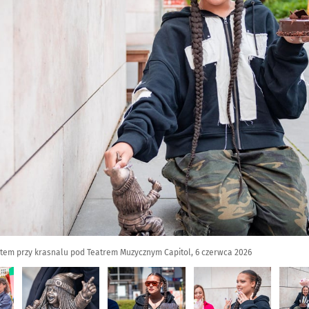
rtem przy krasnalu pod Teatrem Muzycznym Capitol, 6 czerwca 2026