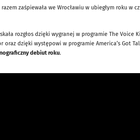
 razem zaśpiewała we Wrocławiu w ubiegłym roku w cz
kała rozgłos dzięki wygranej w programie The Voice K
ior oraz dzięki występowi w programie America’s Got Ta
nograficzny debiut roku
.