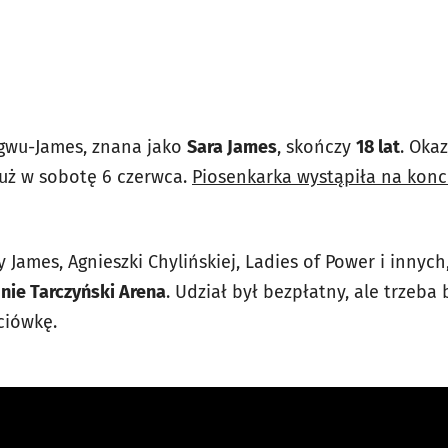
Egwu-James, znana jako
Sara James
, skończy
18 lat
. Oka
 już w sobotę 6 czerwca.
Piosenkarka wystąpiła na kon
 James, Agnieszki Chylińskiej, Ladies of Power i innych
onie Tarczyński Arena
. Udział był bezpłatny, ale trzeba
ciówkę.