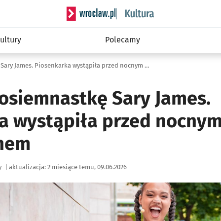
Serwis informacyjny wroclaw.pl podserwis: 
ultury
Polecamy
Krasnal na osiemnastkę Sary James. Piosenkarka wystąpiła przed nocnym półmaratonem
 osiemnastkę Sary James.
a wystąpiła przed nocny
nem
y
|
aktualizacja:
2 miesiące temu, 09.06.2026
ię