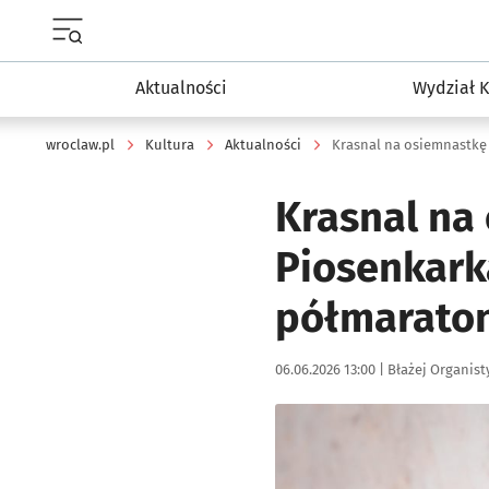
Menu główne portalu wroclaw.pl
Aktualności
Wydział K
wroclaw.pl
Kultura
Aktualności
Krasnal na
Piosenkark
półmarato
Data publikacji:
Autor:
06.06.2026 13:00 |
Błażej Organist
Kliknij, aby zobaczyć galer