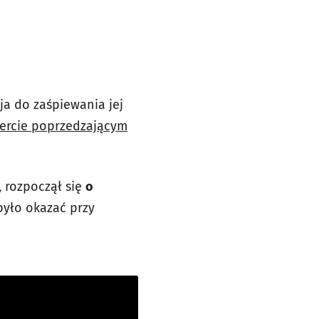
zja do zaśpiewania jej
cercie poprzedzającym
, rozpoczął się
o
 było okazać przy