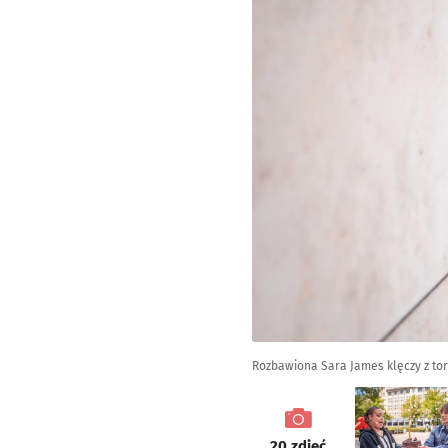
Rozbawiona Sara James klęczy z to
galeria
20
zdjęć