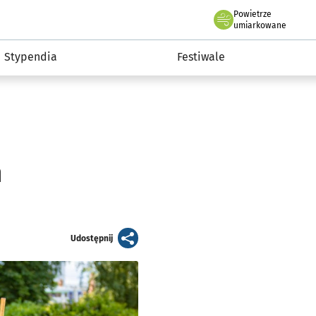
Powietrze
we Wrocławiu
Kultura
umiarkowane
Stypendia
Festiwale
m
artykuł
Udostępnij