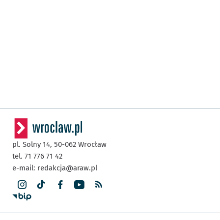
pl. Solny 14,
50-062
Wrocław
tel. 71 776 71 42
e-mail:
redakcja@araw.pl