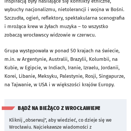
inspiracją były nasilające się konflikty etniczne,
wybuchy nacjonalizmu, nietolerancji i wojna w Bośni.
Szczudła, ogień, reflektory, spektakularna scenografia
i mrożąca krew w żyłach muzyka – to wszystko
zobaczą wrocławscy widzowie w czerwcu.
Grupa występowała w ponad 50 krajach na świecie,
m.in. w Argentynie, Australii, Brazylii, Kolumbii, na
Kubie, w Egipcie, w Indiach, Iranie, Izraelu, Jordanii,
Korei, Libanie, Meksyku, Palestynie, Rosji, Singapurze,
na Tajwanie, w USA i w większości krajów Europy.
BĄDŹ NA BIEŻĄCO Z WROCŁAWIEM!
Kliknij „obserwuj”, aby wiedzieć, co dzieje się we
Wrocławiu.
Najciekawsze wiadomości z