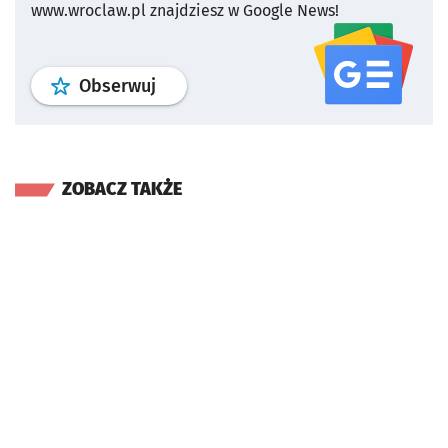
www.wroclaw.pl znajdziesz w Google News!
profil
google news
serwisu wroclaw
Obserwuj
ZOBACZ TAKŻE