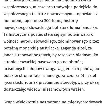
na Słowacji produkcja teatralna z gatunku cyrku
współczesnego, mieszająca tradycyjne podejście do
współczesnego teatru z nowoczesnym – opowiada z
humorem, tajemniczą 300-letnią historię
największego słowackiego bohatera Juraja Janosika.
Ta historyczna postać stała się symbolem walki o
wolność narodu słowackiego, zdominowanego przez
potężną monarchię austriacką. Legenda głosi, że
Janosik rabował bogatych, by rozdawać biednym. Po
stronie słowackiej pasowano go na obrońcę
uciśnionych chłopów i wroga węgierskich panów, po
polskiej stronie Tatr uznano go za wzór cnót i zalet
rycerskich. Younak przełamuje stereotypy, przy okazji
dostarczając widzowi niesamowitych wrażeń.
Grupa wielokrotnie nagradzana na międzynarodowych