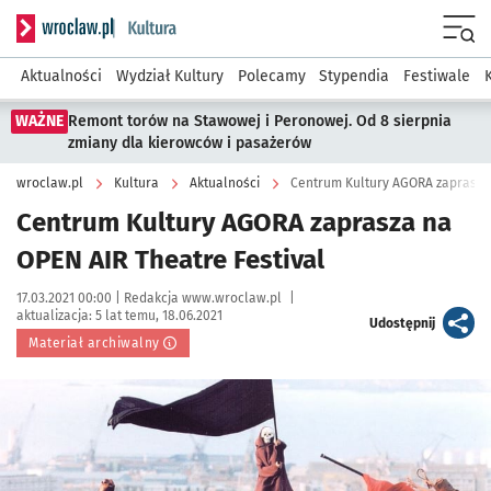
Serwis informacyjny wroclaw.pl podserwis: Kultura
Menu
Aktualności
Wydział Kultury
Polecamy
Stypendia
Festiwale
WAŻNE
Remont torów na Stawowej i Peronowej. Od 8 sierpnia
zmiany dla kierowców i pasażerów
wroclaw.pl
Kultura
Aktualności
Centrum Kultury AGORA zaprasza 
Centrum Kultury AGORA zaprasza na
OPEN AIR Theatre Festival
Data publikacji:
Autor:
17.03.2021 00:00 |
Redakcja www.wroclaw.pl
|
aktualizacja:
5 lat temu, 18.06.2021
artykuł
Udostępnij
Materiał archiwalny
Kliknij, aby powiększyć