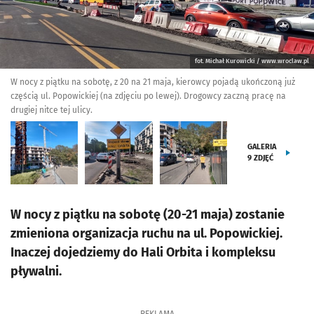
fot. Michał Kurowicki / www.wroclaw.pl
W nocy z piątku na sobotę, z 20 na 21 maja, kierowcy pojadą ukończoną już
częścią ul. Popowickiej (na zdjęciu po lewej). Drogowcy zaczną pracę na
drugiej nitce tej ulicy.
GALERIA
9
ZDJĘĆ
W nocy z piątku na sobotę (20-21 maja) zostanie
zmieniona organizacja ruchu na ul. Popowickiej.
Inaczej dojedziemy do Hali Orbita i kompleksu
pływalni.