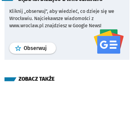
Kliknij „obserwuj”, aby wiedzieć, co dzieje się we
Wrocławiu.
Najciekawsze wiadomości z
www.wroclaw.pl znajdziesz w Google News!
profil
google news
serwisu wroclaw
Obserwuj
ZOBACZ TAKŻE