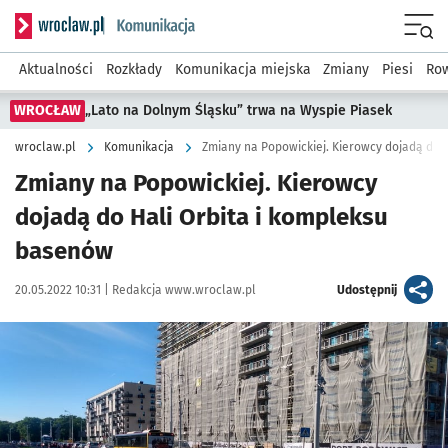
Serwis informacyjny wroclaw.pl podserwis: Komunikacja
Menu
Aktualności
Rozkłady
Komunikacja miejska
Zmiany
Piesi
Row
WROCŁAW
„Lato na Dolnym Śląsku” trwa na Wyspie Piasek
wroclaw.pl
Komunikacja
Zmiany na Popowickiej. Kierowcy dojadą do 
Zmiany na Popowickiej. Kierowcy
dojadą do Hali Orbita i kompleksu
basenów
Data publikacji:
Autor:
artykuł
20.05.2022 10:31 |
Redakcja www.wroclaw.pl
Udostępnij
Kliknij, aby zobaczyć galerię
Kliknij, aby powiększyć