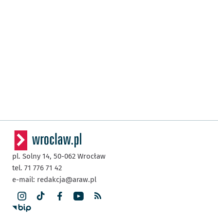
pl. Solny 14,
50-062
Wrocław
tel. 71 776 71 42
e-mail:
redakcja@araw.pl