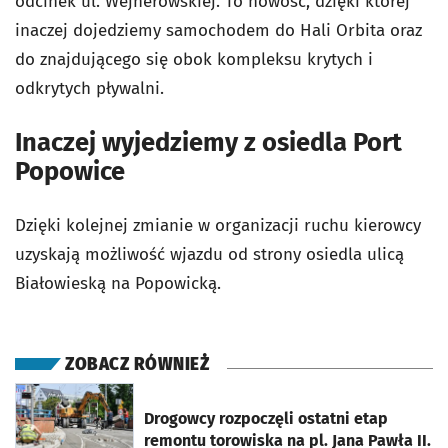
odcinek ul. Wejherowskiej. To nowość, dzięki której
inaczej dojedziemy samochodem do Hali Orbita oraz
do znajdującego się obok kompleksu krytych i
odkrytych pływalni.
Inaczej wyjedziemy z osiedla Port
Popowice
Dzięki kolejnej zmianie w organizacji ruchu kierowcy
uzyskają możliwość wjazdu od strony osiedla ulicą
Białowieską na Popowicką.
ZOBACZ RÓWNIEŻ
otworzy się w nowej karcie
Drogowcy rozpoczęli ostatni etap
remontu torowiska na pl. Jana Pawła II.